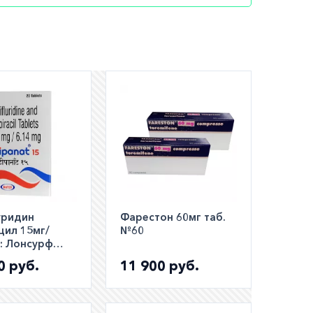
ут.
шем
ли
а по РФ)
уридин
Фарестон 60мг таб.
цил 15мг/
№60
:: Лонсурф
аналог ::
0 руб.
11 900 руб.
t таб. №20