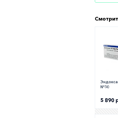
Препарат
средства
Смотрит
Как оф
Вы может
городе. 
заказать
Эндоксан
№50
5 890 