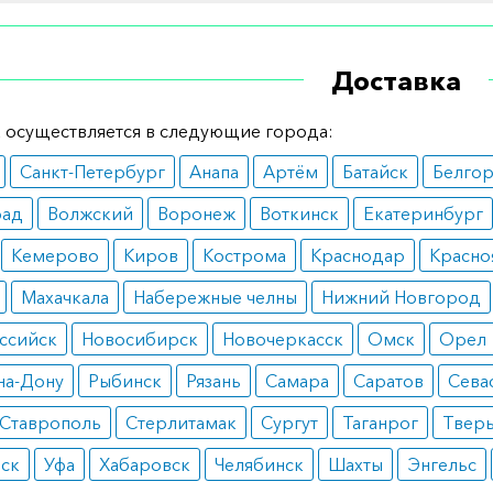
 многим пациентам. Тем не менее, перед применением 
ь нарушения функции печени и беременность.
Доставка
ные эффекты
 осуществляется в следующие города:
юдении дозировки препарат не вызывает побочных эффе
Санкт-Петербург
Анапа
Артём
Батайск
Белго
х случаях отмечались нарушения пищеварения и отклоне
рад
Волжский
Воронеж
Воткинск
Екатеринбург
крови.
Кемерово
Киров
Кострома
Краснодар
Красно
 дозирования
Махачкала
Набережные челны
Нижний Новгород
 вводится под контролем опытного врача внутривенно о
ссийск
Новосибирск
Новочеркасск
Омск
Орел
ли. Дозировка при раке молочной железы составляет 260
на-Дону
Рыбинск
Рязань
Самара
Саратов
Сева
окарциноме используется в сочетании с Гемцитабином
2
вательно) в дозе 125 мг/м
три раза в месяц.
Ставрополь
Стерлитамак
Сургут
Таганрог
Твер
вск
Уфа
Хабаровск
Челябинск
Шахты
Энгельс
е указания