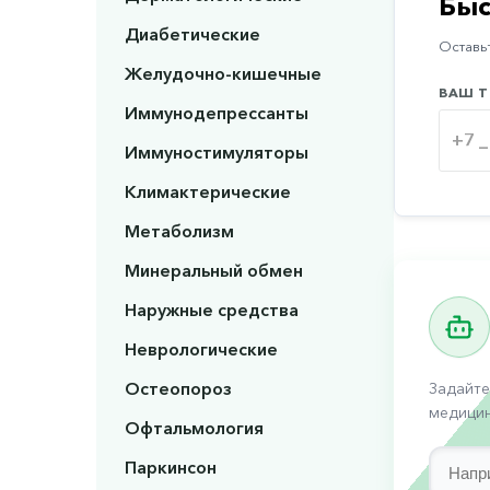
Быс
Диабетические
Оставьт
Желудочно-кишечные
ВАШ Т
Иммунодепрессанты
Иммуностимуляторы
Климактерические
Метаболизм
Минеральный обмен
Наружные средства
Неврологические
Остеопороз
Задайте
медицин
Офтальмология
Паркинсон