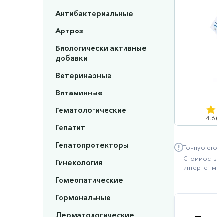
Антибактериальные
Артроз
Биологически активные
добавки
Ветеринарные
Витаминные
Гематологические
4.6
Гепатит
Гепатопротекторы
Точную сто
Стоимость 
Гинекология
интернет м
Гомеопатические
Гормональные
Дерматологические