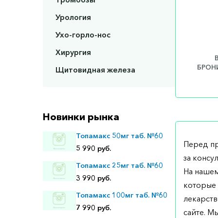
Урология
Ухо-горло-нос
Хирургия
БРОНИ
Щитовидная железа
Новинки рынка
Топамакс 50мг таб. №60
Перед п
5 990 руб.
за консу
Топамакс 25мг таб. №60
На нашем
3 990 руб.
которые 
Топамакс 100мг таб. №60
лекарств
7 990 руб.
сайте. М