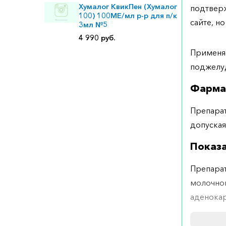
Хумалог КвикПен (Хумалог
подтверж
100) 100МЕ/мл р-р для п/к
сайте, но
3мл №5
4 990 руб.
Применяе
поджелуд
Фарма
Препарат
допуска
Показ
Препарат
молочной
аденока
Проти