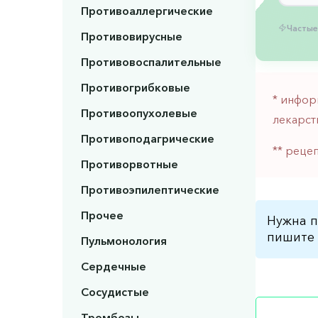
Противоаллергические
Частые
Противовирусные
Противовоспалительные
Противогрибковые
* инфор
Противоопухолевые
лекарст
Противоподагрические
** реце
Противорвотные
Противоэпилептические
Прочее
Нужна п
пишите 
Пульмонология
Сердечные
Сосудистые
Тромбозы