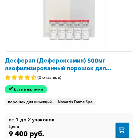
горло-
нос
Хирургия
Щитовидная
железа
Десферал (Дефероксамин) 500мг
лиофилизированный порошок для
инъекций №10
(0 отзывов)
Есть в наличии
порошок для инъекций
Novartis Farma Spa
от 1 до 2 упаковок
Цена
9 400 руб.