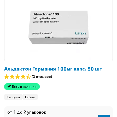
Ветеринарные
Витаминные
Гематологические
Гепатит
Гепатопротекторы
Гинекология
Гомеопатические
Гормональные
Альдактон Германия 100мг капс. 50 шт
Дерматологические
(2 отзывов)
Диабетические
Есть в наличии
Желудочно-
Капсулы
Esteve
кишечные
Иммунодепрессанты
от 1 до 2 упаковок