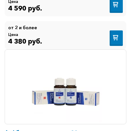
Цена
Иммуностимуляторы
4 590 руб.
Климактерические
Метаболизм
от 2 и более
Минеральный
Цена
обмен
4 380 руб.
Наружные
средства
Неврологические
Остеопороз
Офтальмология
Паркинсон
Противоаллергические
Противовирусные
Противовоспалительные