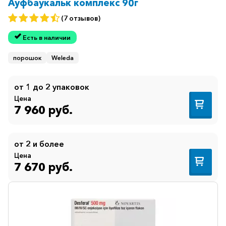
Ауфбаукальк комплекс 90г
Противогрибковые
(7 отзывов)
Противоопухолевые
Есть в наличии
Противоподагрические
порошок
Weleda
Противорвотные
от 1 до 2 упаковок
Противоэпилептические
Цена
Прочее
7 960 руб.
Пульмонология
Сердечные
от 2 и более
Цена
Сосудистые
7 670 руб.
Тромбозы
Урология
Ухо-