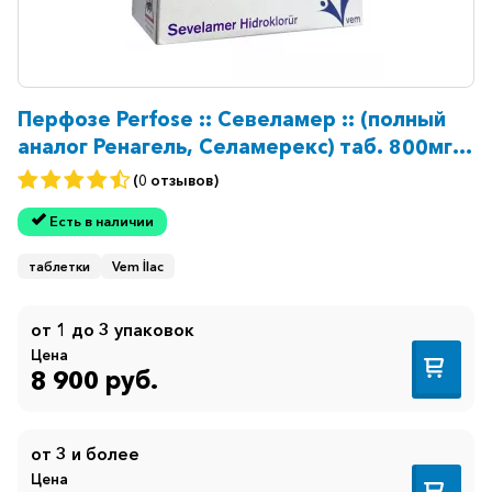
Перфозе Perfose :: Севеламер :: (полный
аналог Ренагель, Селамерекс) таб. 800мг
№180
(0 отзывов)
Есть в наличии
таблетки
Vem İlac
от 1 до 3 упаковок
Цена
8 900 руб.
от 3 и более
Цена