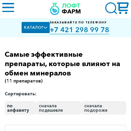
ЛОФТ
ФАРМ
ЗАКАЗЫВАЙТЕ ПО ТЕЛЕФОНУ
КАТАЛОГ
+7 421 298 99 78
Самые эффективные
Алкоголизм,
курение
препараты, которые влияют на
обмен минералов
Альцгеймера
болезнь
(11 препаратов)
Антибактериальные
Сортировать:
Артроз
по
сначала
сначала
Биологически
алфавиту
подешевле
подороже
активные
добавки