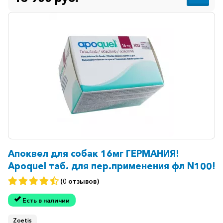
Иммуностимуляторы
Климактерические
Метаболизм
Минеральный
обмен
Наружные
средства
Неврологические
Остеопороз
Офтальмология
Апоквел для собак 16мг ГЕРМАНИЯ!
Apoquel таб. для пер.применения фл N100!
Паркинсон
(0 отзывов)
Противоаллергические
Есть в наличии
Противовирусные
Противовоспалительные
Zoetis