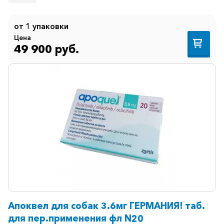
Противогрибковые
от 1 упаковки
Противоопухолевые
Цена
49 900 руб.
Противоподагрические
Противорвотные
Противоэпилептические
Прочее
Пульмонология
Сердечные
Сосудистые
Тромбозы
Урология
Апоквел для собак 3.6мг ГЕРМАНИЯ! таб.
Ухо-
для пер.применения фл N20