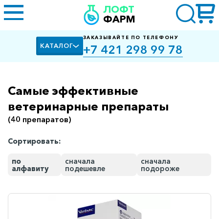
ЛОФТ
ФАРМ
ЗАКАЗЫВАЙТЕ ПО ТЕЛЕФОНУ
КАТАЛОГ
+7 421 298 99 78
Самые эффективные
Алкоголизм,
курение
ветеринарные препараты
(40 препаратов)
Альцгеймера
болезнь
Сортировать:
Антибактериальные
по
сначала
сначала
Артроз
алфавиту
подешевле
подороже
Биологически
активные
добавки