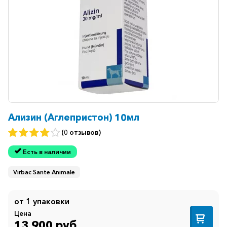
Ветеринарные
Витаминные
Гематологические
Гепатит
Гепатопротекторы
Гинекология
Гомеопатические
Ализин (Аглепристон) 10мл
Гормональные
(0 отзывов)
Дерматологические
Есть в наличии
Диабетические
Virbac Sante Animale
Желудочно-
кишечные
от 1 упаковки
Иммунодепрессанты
Цена
13 900 руб.