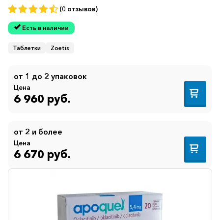
горло-
(0 отзывов)
нос
Хирургия
Есть в наличии
Щитовидная
Таблетки
Zoetis
железа
от 1 до 2 упаковок
Цена
6 960 руб.
от 2 и более
Цена
6 670 руб.