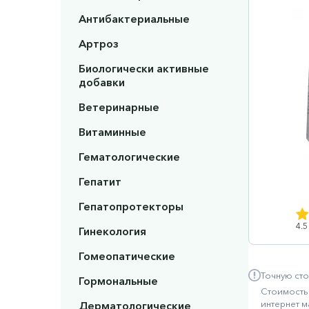
Антибактериальные
Артроз
Биологически активные
добавки
Ветеринарные
Витаминные
Гематологические
Гепатит
Гепатопротекторы
4.5
Гинекология
Гомеопатические
Точную сто
Гормональные
Стоимость 
интернет м
Дерматологические