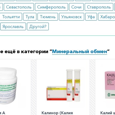
бость;
в
Севастополь
Симферополь
Сочи
Ставрополь
нота;
рея;
Тольятти
Тула
Тюмень
Ульяновск
Уфа
Хабаро
еоризм.
Ярославль
Другой?
ормить заказ?
е заказать препарат с доставкой в аптеку-партнёра в ва
Для этого Вы можете оформить бронирование на сайте и
е ещё в категории “
Минеральный обмен
”
 по телефону
8 800 301 52 86
(бесплатно с любого телефон
м А
Калинор (Калия
Калий 