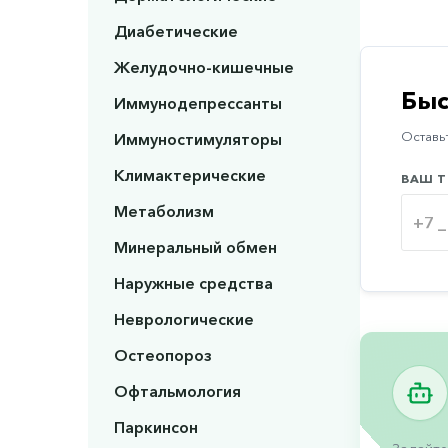
Диабетические
Желудочно-кишечные
Быс
Иммунодепрессанты
Иммуностимуляторы
Оставьт
Климактерические
ВАШ Т
Метаболизм
Минеральный обмен
Наружные средства
Неврологические
Остеопороз
Офтальмология
Паркинсон