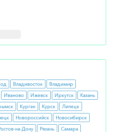
льного и
род
Владивосток
Владимир
Иваново
Ижевск
Иркутск
Казань
рымск
Курган
Курск
Липецк
нецк
Новороссийск
Новосибирск
Ростов-на-Дону
Рязань
Самара