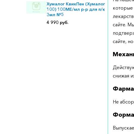
Хумалог КвикПен (Хумалог
которые 
100) 100МЕ/мл р-р для п/к
3мл №5
лекарств
4 990 руб.
сайте. М
подтверж
сайте, но
Механ
Действую
снижая и
Фарма
Не абсор
Форма
Выпускае