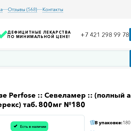
а
Отзывы (568)
Контакты
ДЕФИЦИТНЫЕ ЛЕКАРСТВА
+7 421 298 99 78
ПО МИНИМАЛЬНОЙ ЦЕНЕ!
е Perfose :: Севеламер :: (полный 
рекс) таб. 800мг №180
В упаковке:
180
Есть в наличии
асибо, мы учли Вашу оценку!