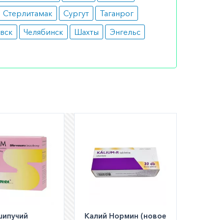
Стерлитамак
Сургут
Таганрог
вск
Челябинск
Шахты
Энгельс
шем
ли
а по РФ)
шипучий
Калий Нормин (новое