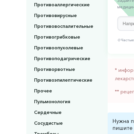
Задайте
Противоаллергические
медицин
Противовирусные
Противовоспалительные
Противогрибковые
Частые
Противоопухолевые
Противоподагрические
Противорвотные
* инфор
лекарст
Противоэпилептические
Прочее
** реце
Пульмонология
Сердечные
Нужна п
Сосудистые
пишите 
Тромбозы