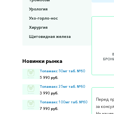
Урология
Ухо-горло-нос
Хирургия
Щитовидная железа
БРОНИ
Новинки рынка
Топамакс 50мг таб. №60
5 990 руб.
Топамакс 25мг таб. №60
3 990 руб.
Перед п
Топамакс 100мг таб. №60
за консу
7 990 руб.
На нашем