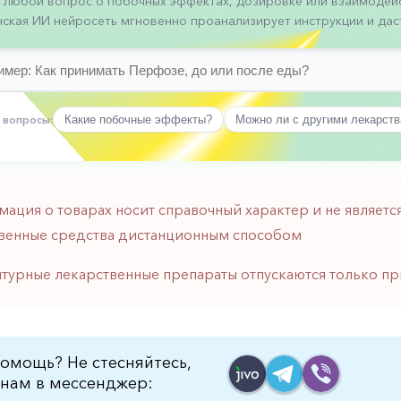
 любой вопрос о побочных эффектах, дозировке или взаимодейс
ская ИИ нейросеть мгновенно проанализирует инструкции и даст
 вопросы:
Какие побочные эффекты?
Можно ли с другими лекарст
мация о товарах носит справочный характер и не являе
венные средства дистанционным способом
птурные лекарственные препараты отпускаются только пр
омощь? Не стесняйтесь,
нам в мессенджер: