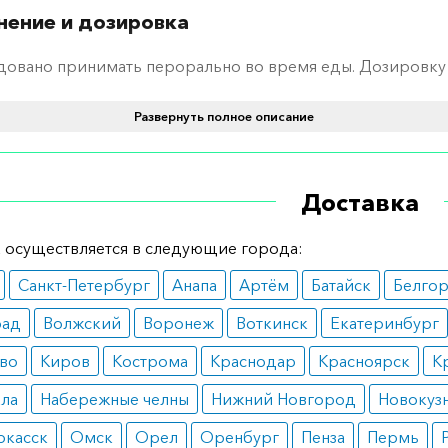
ение и дозировка
довано принимать перорально во время еды. Дозировку
ют индивидуально, основываясь на общем состоянии бо
Развернуть полное описание
тах анализов.
ания
Доставка
 снижения уровня фосфатов в крови;
омплексной терапии при заболеваниях почек.
 осуществляется в следующие города:
вопоказания
Санкт-Петербург
Анапа
Артём
Батайск
Белго
окая чувствительность к любому из составляющих;
рад
Волжский
Воронеж
Воткинск
Екатеринбург
ор, диарея, воспаление кишечника;
остаток фосфатов в организме;
во
Киров
Кострома
Краснодар
Красноярск
К
раст до 18 лет.
ала
Набережные челны
Нижний Новгород
Новокуз
ные реакции
ркасск
Омск
Орел
Оренбург
Пенза
Пермь