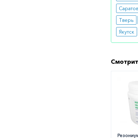
сла
Сарато
тош
диа
Тверь
мет
Якутск
Как оф
Вы может
городе. 
Смотрит
заказать
Резониу