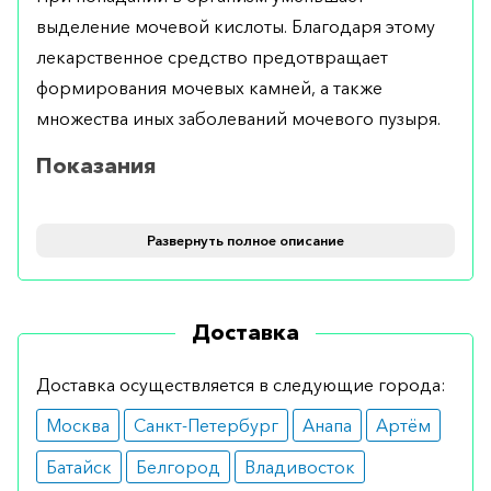
выделение мочевой кислоты. Благодаря этому
лекарственное средство предотвращает
формирования мочевых камней, а также
множества иных заболеваний мочевого пузыря.
Показания
Рекомендуется при лечении артрита, тофуса,
Развернуть полное описание
подагры. Также назначается при иных
заболеваниях, характеризующихся повышением
концентрации мочевины в крови.
Доставка
Противопоказания
Доставка осуществляется в следующие города:
Подходит всем пациентам. Единственное
Москва
Санкт-Петербург
Анапа
Артём
исключение – почечная недостаточность и
поражения печени.
Батайск
Белгород
Владивосток