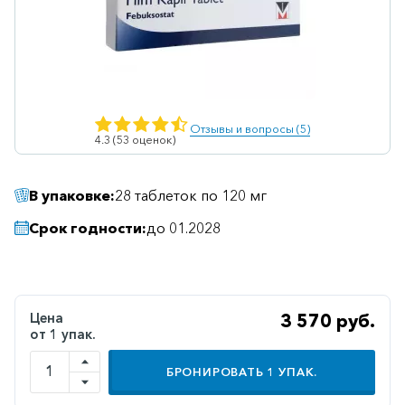
Ветеринарные
Витаминные
Гематологические
Гепатит
Отзывы и вопросы (5)
4.3 (53 оценок)
Гепатопротекторы
Гинекология
В упаковке:
28 таблеток по 120 мг
Гомеопатические
Срок годности:
до 01.2028
Гормональные
Дерматологические
Диабетические
Цена
3 570 руб.
от 1 упак.
Желудочно-
кишечные
БРОНИРОВАТЬ
1
УПАК.
Иммунодепрессанты