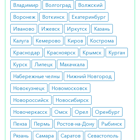
Побочные эффекты
Владимир
Волгоград
Волжский
Воронеж
Воткинск
Екатеринбург
Медикамент хорошо переносится пациентами.
Лишь изредка возможно появление аллергии,
Иваново
Ижевск
Иркутск
Казань
головной боли и тошноты.
Калуга
Кемерово
Киров
Кострома
Режим дозирования
Краснодар
Красноярск
Крымск
Курган
Рекомендованная дозировка – 80 мг 1 раз в
Курск
Липецк
Махачкала
день. При необходимости суточное количество
Набережные челны
Нижний Новгород
увеличивают после консультации с врачом.
Новокузнецк
Новомосковск
Особые указания
Новороссийск
Новосибирск
Принимается вне зависимости от употребления
Новочеркасск
Омск
Орел
Оренбург
пищи. Пациенты с подагрой должны
Пенза
Пермь
Ростов-на-Дону
Рыбинск
использовать таблетки только под
наблюдением врача.
Рязань
Самара
Саратов
Севастополь