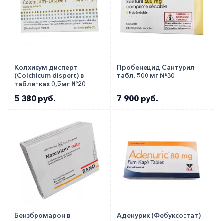
Колхикум дисперт
Пробенецид Сантурил
(Colchicum dispert) в
табл. 500 мг №30
таблетках 0,5мг №20
5 380 руб.
7 900 руб.
Бензбромарон в
Аденурик (Фебуксостат)