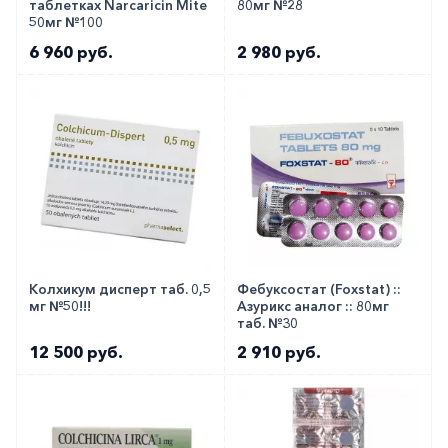
таблетках Narcaricin Mite
80мг №28
50мг №100
6 960 руб.
2 980 руб.
Колхикум дисперт таб. 0,5
Фебуксостат (Foxstat) ::
мг №50!!!
Азурикс аналог :: 80мг
таб. №30
12 500 руб.
2 910 руб.