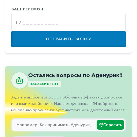
Противовоспалительные
ВАШ ТЕЛЕФОН:
Противогрибковые
Противоопухолевые
Противоподагрические
ОТПРАВИТЬ ЗАЯВКУ
Противорвотные
Противоэпилептические
Прочее
Остались вопросы по Аденурик?
Пульмонология
AI-АССИСТЕНТ
Сердечные
Задайте любой вопрос о побочных эффектах, дозировке
Сосудистые
или взаимодействиях. Наша медицинская ИИ нейросеть
мгновенно проанализирует инструкции и даст точный ответ.
Тромбозы
Урология
Спросить
Ухо-