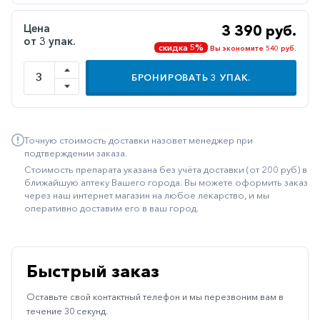
Иммуностимуляторы
Цена
3 390 руб.
от 3 упак.
Климактерические
скидка 5%
Вы экономите 540 руб.
Метаболизм
БРОНИРОВАТЬ
3
УПАК.
Минеральный
обмен
Наружные
Точную стоимость доставки назовет менеджер при
средства
подтверждении заказа.
Стоимость препарата указана без учёта доставки (от 200 руб) в
Неврологические
ближайшую аптеку Вашего города. Вы можете оформить заказ
через наш интернет магазин на любое лекарство, и мы
Остеопороз
оперативно доставим его в ваш город.
Офтальмология
Паркинсон
Быстрый заказ
Противоаллергические
Оставьте свой контактный телефон и мы перезвоним вам в
Противовирусные
течение 30 секунд.