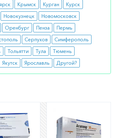
ярск
Крымск
Курган
Курск
Новокузнецк
Новомосковск
Оренбург
Пенза
Пермь
стополь
Серпухов
Симферополь
ь
Тольятти
Тула
Тюмень
Якутск
Ярославль
Другой?