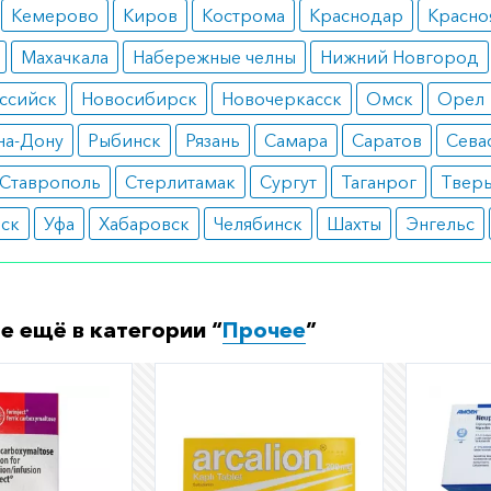
Кемерово
Киров
Кострома
Краснодар
Красно
Махачкала
Набережные челны
Нижний Новгород
ссийск
Новосибирск
Новочеркасск
Омск
Орел
на-Дону
Рыбинск
Рязань
Самара
Саратов
Сева
Ставрополь
Стерлитамак
Сургут
Таганрог
Твер
вск
Уфа
Хабаровск
Челябинск
Шахты
Энгельс
е ещё в категории “
Прочее
”