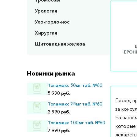
Урология
Ухо-горло-нос
Хирургия
Щитовидная железа
БРОНИ
Новинки рынка
Топамакс 50мг таб. №60
5 990 руб.
Перед п
Топамакс 25мг таб. №60
за консу
3 990 руб.
На нашем
Топамакс 100мг таб. №60
которые 
7 990 руб.
лекарств