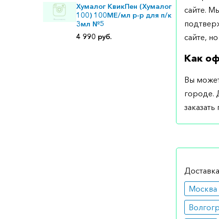
Хумалог КвикПен (Хумалог
сайте. М
100) 100МЕ/мл р-р для п/к
подтверж
3мл №5
сайте, но
4 990 руб.
Как оф
Вы может
городе. 
заказать
Доставка
Москва
Волгог