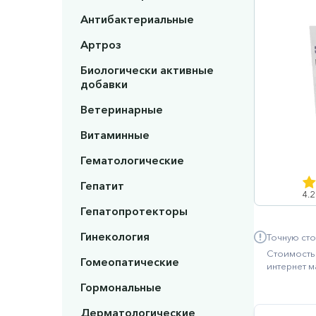
Антибактериальные
Артроз
Биологически активные
добавки
Ветеринарные
Витаминные
Гематологические
Гепатит
4.2
Гепатопротекторы
Гинекология
Точную сто
Стоимость 
Гомеопатические
интернет м
Гормональные
Дерматологические