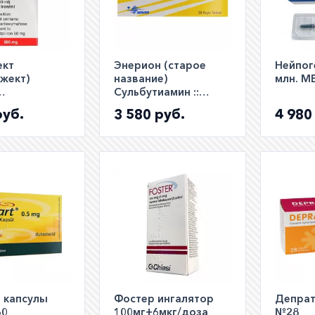
ект
Энерион (старое
Нейпог
жект)
название)
млн. М
Сульбутиамин ::
имальтозат
Arcalion Аркалион
руб.
3 580 руб.
4 980
Ferinject
200мг таб. №30
для в/в
 10мл фл. №1
 капсулы
Фостер ингалятор
Депрат
30
100мг+6мкг/доза
№28