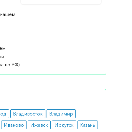
а нашем
шем
ли
а по РФ)
род
Владивосток
Владимир
Иваново
Ижевск
Иркутск
Казань