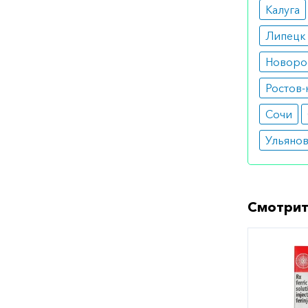
Калуга
Липецк
Новоро
Ростов-
Сочи
Ульяно
Смотрит