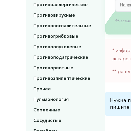
Противоаллергические
Противовирусные
Частые
Противовоспалительные
Противогрибковые
Противоопухолевые
* инфор
Противоподагрические
лекарст
Противорвотные
** реце
Противоэпилептические
Прочее
Пульмонология
Нужна п
пишите 
Сердечные
Сосудистые
Тромбозы