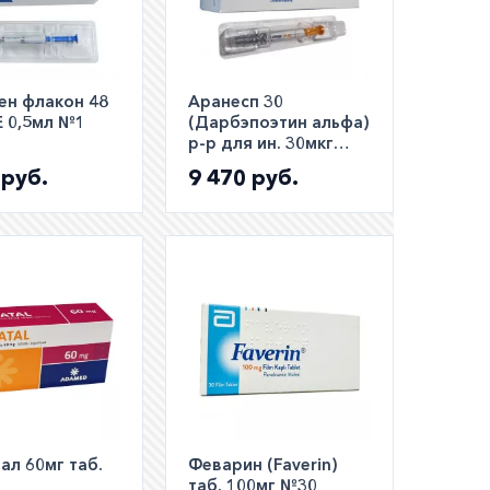
ен флакон 48
Аранесп 30
Е 0,5мл №1
(Дарбэпоэтин альфа)
р-р для ин. 30мкг
0,3мл шприц №1
 руб.
9 470 руб.
ал 60мг таб.
Феварин (Faverin)
таб. 100мг №30