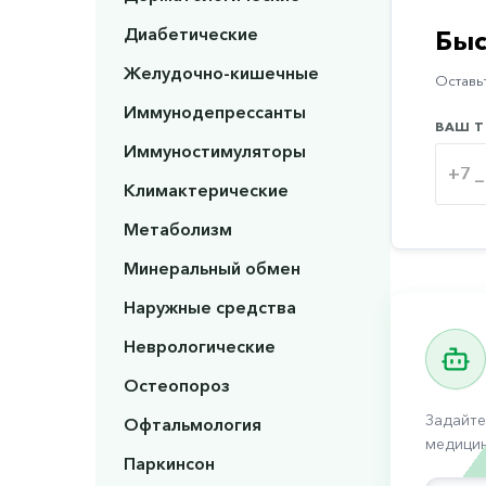
Диабетические
Быс
Желудочно-кишечные
Оставьт
Иммунодепрессанты
ВАШ Т
Иммуностимуляторы
Климактерические
Метаболизм
Минеральный обмен
Наружные средства
Неврологические
Остеопороз
Задайте
Офтальмология
медицин
Паркинсон