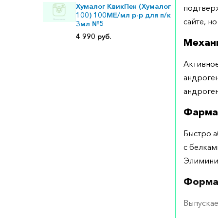
Хумалог КвикПен (Хумалог
подтверж
100) 100МЕ/мл р-р для п/к
сайте, но
3мл №5
4 990 руб.
Механ
Активное
андроге
андроген
Фарма
Быстро а
с белкам
Элиминир
Форма
Выпускае