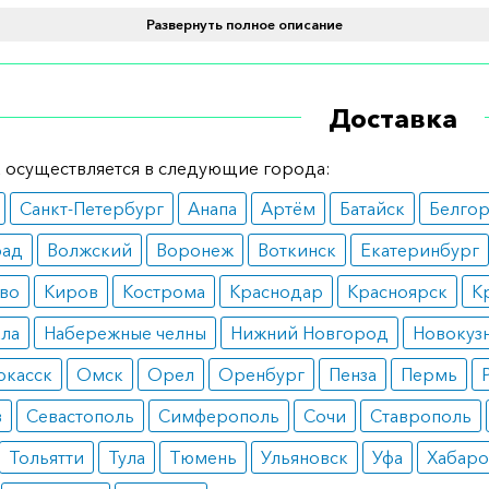
ение и дозировка
Развернуть полное описание
ачен для перорального применения по одной таблетке 1
ительность курса лечения составляет не менее 2 лет.
Доставка
ания
 осуществляется в следующие города:
пространенная карцинома предстательной железы.
Санкт-Петербург
Анапа
Артём
Батайск
Белго
вопоказания
рад
Волжский
Воронеж
Воткинск
Екатеринбург
ерчувствительность к препарату и его компонентам;
еменность и кормление грудью;
во
Киров
Кострома
Краснодар
Красноярск
К
ский пол;
ала
Набережные челны
Нижний Новгород
Новокуз
ский возраст.
ные реакции
ркасск
Омск
Орел
Оренбург
Пенза
Пермь
в
Севастополь
Симферополь
Сочи
Ставрополь
витие грудных желез по женскому типу;
окровие;
Тольятти
Тула
Тюмень
Ульяновск
Уфа
Хабаро
ушение аппетита;
жение либидо;