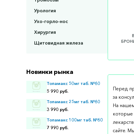
Урология
Ухо-горло-нос
Хирургия
БРОНИ
Щитовидная железа
Новинки рынка
Топамакс 50мг таб. №60
Перед п
5 990 руб.
за консу
Топамакс 25мг таб. №60
На нашем
3 990 руб.
которые 
Топамакс 100мг таб. №60
лекарств
7 990 руб.
сайте. М