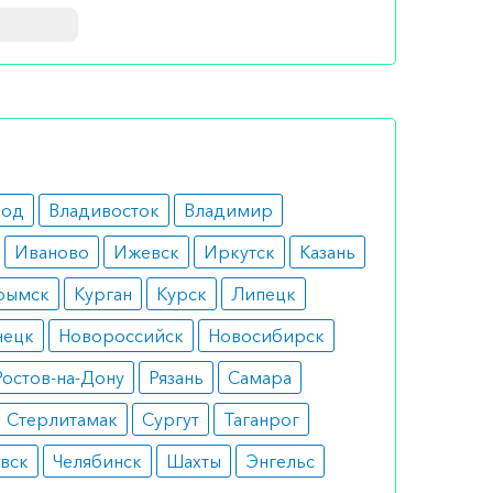
 раз в
род
Владивосток
Владимир
Иваново
Ижевск
Иркутск
Казань
рымск
Курган
Курск
Липецк
нецк
Новороссийск
Новосибирск
Ростов-на-Дону
Рязань
Самара
Стерлитамак
Сургут
Таганрог
вск
Челябинск
Шахты
Энгельс