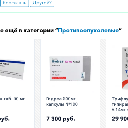
Ярославль
Другой?
личение массы тела.
ормить заказ?
е заказать препарат с доставкой в аптеку-партнёра в ва
е ещё в категории “
Противоопухолевые
”
Для этого Вы можете оформить бронирование на сайте и
 по телефону
8 800 301 52 86
(бесплатно с любого телефон
 таб. 50 мг
Гидреа 500мг
Трифл
капсулы №100
типира
6.14мг 
полный 
руб.
7 300 руб.
29 90
Tipana