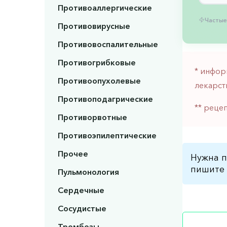
Противоаллергические
Частые
Противовирусные
Противовоспалительные
Противогрибковые
* инфор
Противоопухолевые
лекарст
Противоподагрические
** реце
Противорвотные
Противоэпилептические
Прочее
Нужна п
пишите 
Пульмонология
Сердечные
Сосудистые
Тромбозы