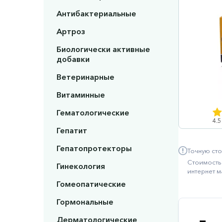
Антибактериальные
Артроз
Биологически активные
добавки
Ветеринарные
Витаминные
Гематологические
4.5
Гепатит
Гепатопротекторы
Точную сто
Стоимость 
Гинекология
интернет м
Гомеопатические
Гормональные
Дерматологические