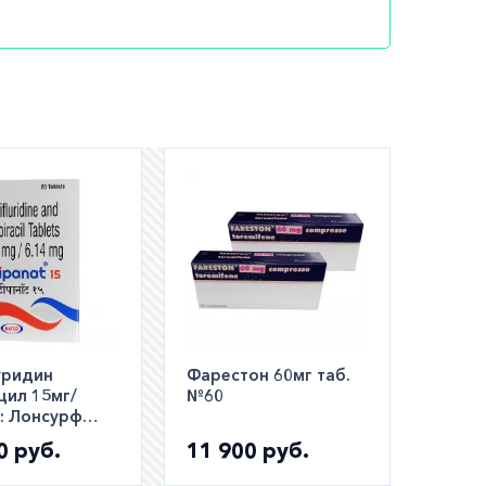
шем
ли
а по РФ)
уридин
Фарестон 60мг таб.
цил 15мг/
№60
:: Лонсурф
аналог ::
0 руб.
11 900 руб.
t таб. №20