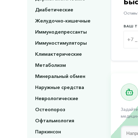
Быс
Диабетические
Оставьт
Желудочно-кишечные
ВАШ Т
Иммунодепрессанты
Иммуностимуляторы
Климактерические
Метаболизм
Минеральный обмен
Наружные средства
Неврологические
Остеопороз
Задайте
медицин
Офтальмология
Паркинсон