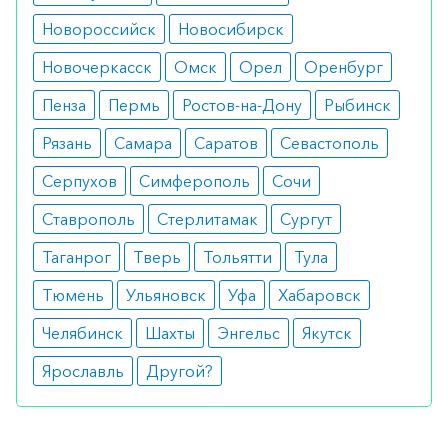
Особые указания
Новороссийск
Новосибирск
Можно использовать при лечении детей после
Новочеркасск
Омск
Орел
Оренбург
консультации с врачом. При беременности
Пенза
Пермь
Ростов-на-Дону
Рыбинск
применять средство не рекомендуется.
Рязань
Самара
Саратов
Севастополь
Медики о препарате
Серпухов
Симферополь
Сочи
Врачи рекомендуют при любых бактериальных
Ставрополь
Стерлитамак
Сургут
нарушениях. Используется лекарство в строго
назначенных дозировках.
Таганрог
Тверь
Тольятти
Тула
Тюмень
Ульяновск
Уфа
Хабаровск
Аналоги
Челябинск
Шахты
Энгельс
Якутск
Коломицин 2 млн ед. 10 шт
Ярославль
Другой?
Колистин 1 млн МЕ фл. 20 шт
Аналоги