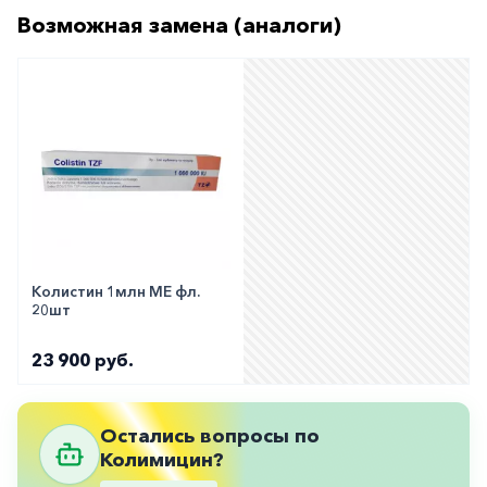
Противовоспалительные
Возможная замена (аналоги)
Противогрибковые
Противоопухолевые
Противоподагрические
Противорвотные
Противоэпилептические
Прочее
Пульмонология
Колистин 1млн МЕ фл.
20шт
Сердечные
23 900 руб.
Сосудистые
Тромбозы
Остались вопросы по
Урология
Колимицин?
Ухо-