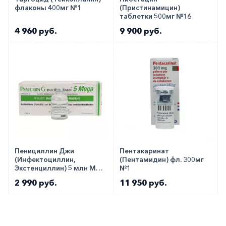
флаконы 400мг №1
(Пристинамицин)
таблетки 500мг №16
4 960 руб.
9 900 руб.
Пенициллин Джи
Пентакаринат
(Инфектоциллин,
(Пентамидин) фл. 300мг
Экстенциллин) 5 млн МЕ
№1
№1
2 990 руб.
11 950 руб.