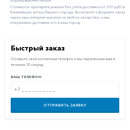
подтверждении заказа.
Иммуностимуляторы
Стоимость препарата указана без учёта доставки (от 200 руб) в
ближайшую аптеку Вашего города. Вы можете оформить заказ
Климактерические
через наш интернет магазин на любое лекарство, и мы
оперативно доставим его в ваш город.
Метаболизм
Минеральный
обмен
Быстрый заказ
Наружные
Оставьте свой контактный телефон и мы перезвоним вам в
средства
течение 30 секунд.
Неврологические
ВАШ ТЕЛЕФОН:
Остеопороз
Офтальмология
Паркинсон
ОТПРАВИТЬ ЗАЯВКУ
Противоаллергические
Противовирусные