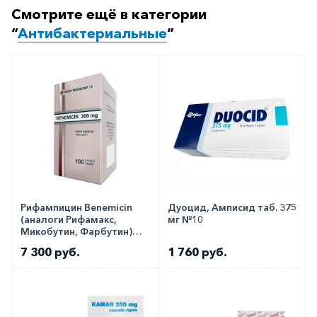
Смотрите ещё в категории
Колистин 1млн МЕ фл. 20шт
“
Антибактериальные
”
Как оформить заказ?
Вы можете заказать препарат с доставкой в
аптеку-партнёра в вашем городе. Для этого Вы
можете оформить бронирование на сайте или
заказать по телефону
8 800 301 52 86
(бесплатно
с любого телефона по РФ)
Рифампицин Benemicin
Дуоцид, Амписид таб. 375
(аналоги Рифамакс,
мг №10
Микобутин, Фарбутин)
капс. 300мг №100
7 300 руб.
1 760 руб.