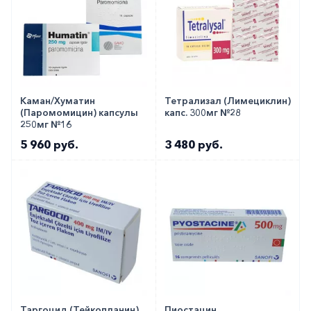
Каман/Хуматин
Тетрализал (Лимециклин)
(Паромомицин) капсулы
капс. 300мг №28
250мг №16
5 960 руб.
3 480 руб.
Таргоцид (Тейкопланин)
Пиостацин