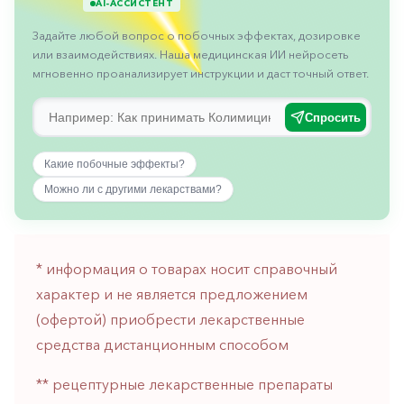
AI-АССИСТЕНТ
горло-
нос
Задайте любой вопрос о побочных эффектах, дозировке
или взаимодействиях. Наша медицинская ИИ нейросеть
Хирургия
мгновенно проанализирует инструкции и даст точный ответ.
Щитовидная
железа
Спросить
Какие побочные эффекты?
Можно ли с другими лекарствами?
* информация о товарах носит справочный
характер и не является предложением
(офертой) приобрести лекарственные
средства дистанционным способом
** рецептурные лекарственные препараты