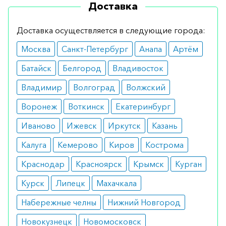
Противопоказания
Доставка
Безопасное средство, почти не имеющее
Доставка осуществляется в следующие города:
противопоказаний. Не использовать лекарство
Москва
Санкт-Петербург
Анапа
Артём
при нарушениях нервной системы и аллергии на
компоненты.
Батайск
Белгород
Владивосток
Побочные эффекты
Владимир
Волгоград
Волжский
Воронеж
Воткинск
Екатеринбург
В целом переносится хорошо. Изредка
пациенты сталкиваются с головокружением,
Иваново
Ижевск
Иркутск
Казань
нарушением стула и слабостью.
Калуга
Кемерово
Киров
Кострома
Режим дозирования
Краснодар
Красноярск
Крымск
Курган
Вводится внутрь. Рекомендуемая дозировка – 3-
Курск
Липецк
Махачкала
6 млн. ед. Продолжительность лечения сугубо
Набережные челны
Нижний Новгород
индивидуальна.
Новокузнецк
Новомосковск