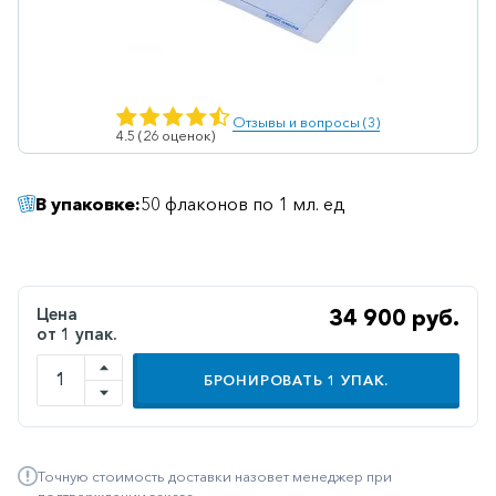
Ветеринарные
Витаминные
Гематологические
Отзывы и вопросы (3)
4.5 (26 оценок)
Гепатит
Гепатопротекторы
В упаковке:
50 флаконов по 1 мл. ед
Гинекология
Гомеопатические
Гормональные
Цена
34 900 руб.
от 1 упак.
Дерматологические
Диабетические
БРОНИРОВАТЬ
1
УПАК.
Желудочно-
кишечные
Точную стоимость доставки назовет менеджер при
Иммунодепрессанты