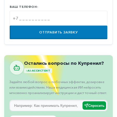
Противовоспалительные
ВАШ ТЕЛЕФОН:
Противогрибковые
Противоопухолевые
Противоподагрические
ОТПРАВИТЬ ЗАЯВКУ
Противорвотные
Противоэпилептические
Прочее
Остались вопросы по Купренил?
Пульмонология
AI-АССИСТЕНТ
Сердечные
Задайте любой вопрос о побочных эффектах, дозировке
Сосудистые
или взаимодействиях. Наша медицинская ИИ нейросеть
мгновенно проанализирует инструкции и даст точный ответ.
Тромбозы
Спросить
Урология
Ухо-