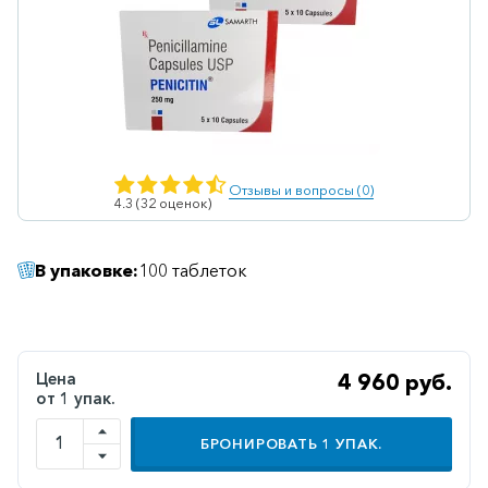
Ветеринарные
Витаминные
Гематологические
Гепатит
Гепатопротекторы
Отзывы и вопросы (0)
4.3 (32 оценок)
Гинекология
Гомеопатические
В упаковке:
100 таблеток
Гормональные
Дерматологические
Диабетические
Цена
4 960 руб.
от 1 упак.
Желудочно-
кишечные
БРОНИРОВАТЬ
1
УПАК.
Иммунодепрессанты