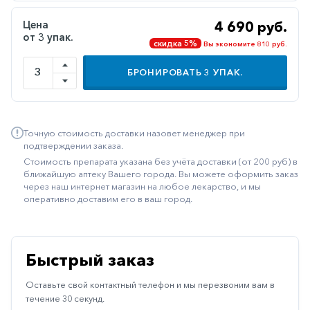
Иммуностимуляторы
Цена
4 690 руб.
от 3 упак.
Климактерические
скидка 5%
Вы экономите 810 руб.
Метаболизм
БРОНИРОВАТЬ
3
УПАК.
Минеральный
обмен
Наружные
Точную стоимость доставки назовет менеджер при
средства
подтверждении заказа.
Стоимость препарата указана без учёта доставки (от 200 руб) в
Неврологические
ближайшую аптеку Вашего города. Вы можете оформить заказ
через наш интернет магазин на любое лекарство, и мы
Остеопороз
оперативно доставим его в ваш город.
Офтальмология
Паркинсон
Быстрый заказ
Противоаллергические
Оставьте свой контактный телефон и мы перезвоним вам в
Противовирусные
течение 30 секунд.