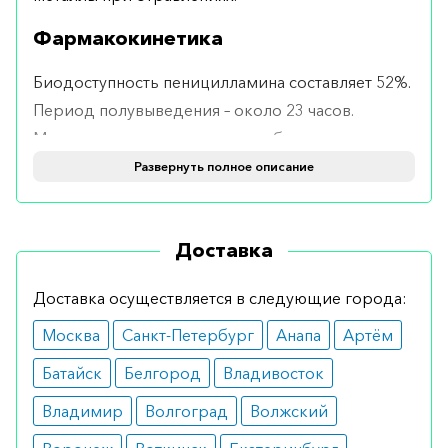
Фармакокинетика
Биодоступность пеницилламина составляет 52%.
Период полувыведения – около 23 часов.
Максимальная концентрация образуется через
2,5 часа.
Развернуть полное описание
Форма выпуска
Доставка
Выпускается в форме таблеток по 250 мг № 100.
Применение и дозировка
Доставка осуществляется в следующие города:
Москва
Санкт-Петербург
Анапа
Артём
Дозировка зависит от состояния пациента,
диагноза и комбинации препаратов, которые
Батайск
Белгород
Владивосток
применяются в лечении. При отравлении
Владимир
Волгоград
Волжский
тяжелыми металлами принимают внутрь после