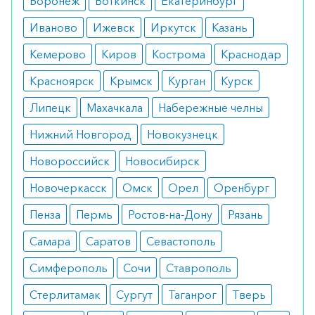
Воронеж
Воткинск
Екатеринбург
еды по 1 таблетке три раза в день. При
системных коллагенозах начальная доза – 1
Иваново
Ижевск
Иркутск
Казань
таблетка, максимально возможная – 4 таблетки в
Кемерово
Киров
Кострома
Краснодар
сутки.
Красноярск
Крымск
Курган
Курск
Показания
Липецк
Махачкала
Набережные челны
острое отравление солями тяжелых
Нижний Новгород
металлов;
Новокузнецк
ревматоидный артрит;
Новороссийск
Новосибирск
склеродермия;
наследственные заболевания печени
Новочеркасск
Омск
Орел
Оренбург
(Вильсон-Коновалова).
Пенза
Пермь
Ростов-на-Дону
Рязань
Противопоказания
Самара
Саратов
Севастополь
беременность и лактационный период;
бронхиальная астма;
Симферополь
Сочи
Ставрополь
агранулоцитоз;
тяжелые заболевания почек;
Стерлитамак
Сургут
Таганрог
Тверь
гиперчувствительность к составу