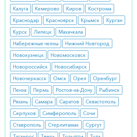
синдром Прадера-Вилли.
Калуга
Кемерово
Киров
Кострома
Взрослым пациентам соматропин назначается
Краснодар
Красноярск
Крымск
Курган
исключительно при подтвержденном в
Курск
Липецк
Махачкала
результате медицинского обследования,
остром недостатке выработки гормона роста.
Набережные челны
Нижний Новгород
Противопоказания
Новокузнецк
Новомосковск
Новороссийск
Новосибирск
Генотропин имеет целый ряд
противопоказаний:
Новочеркасск
Омск
Орел
Оренбург
ожирение;
Пенза
Пермь
Ростов-на-Дону
Рыбинск
критическое состояние на фоне недавно
перенесенной операции;
Рязань
Самара
Саратов
Севастополь
непереносимость компонентов
препарата.
Серпухов
Симферополь
Сочи
Необходимо соблюдать осторожность при
Ставрополь
Стерлитамак
Сургут
сахарном диабете, гипотериозе или
Таганрог
Тверь
Тольятти
Тула