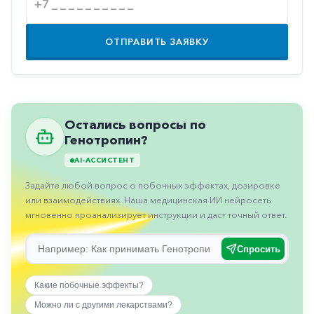
Противовоспалительные
Противогрибковые
ОТПРАВИТЬ ЗАЯВКУ
Противоопухолевые
Противоподагрические
Противорвотные
Остались вопросы по
Противоэпилептические
Генотропин?
Прочее
AI-АССИСТЕНТ
Пульмонология
Задайте любой вопрос о побочных эффектах, дозировке
или взаимодействиях. Наша медицинская ИИ нейросеть
Сердечные
мгновенно проанализирует инструкции и даст точный ответ.
Сосудистые
Спросить
Тромбозы
Урология
Какие побочные эффекты?
Можно ли с другими лекарствами?
Ухо-