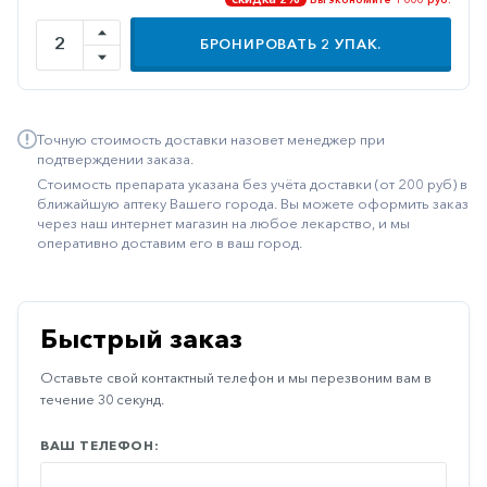
Иммуностимуляторы
БРОНИРОВАТЬ
2
УПАК.
Климактерические
Метаболизм
Точную стоимость доставки назовет менеджер при
Минеральный
подтверждении заказа.
обмен
Стоимость препарата указана без учёта доставки (от 200 руб) в
Наружные
ближайшую аптеку Вашего города. Вы можете оформить заказ
через наш интернет магазин на любое лекарство, и мы
средства
оперативно доставим его в ваш город.
Неврологические
Остеопороз
Быстрый заказ
Офтальмология
Оставьте свой контактный телефон и мы перезвоним вам в
Паркинсон
течение 30 секунд.
Противоаллергические
ВАШ ТЕЛЕФОН:
Противовирусные