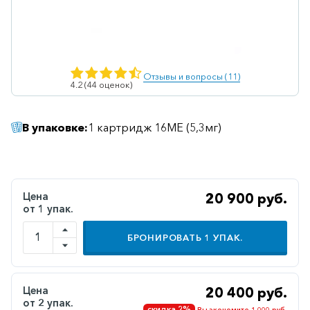
Ветеринарные
Витаминные
Гематологические
Отзывы и вопросы (11)
4.2 (44 оценок)
Гепатит
Гепатопротекторы
В упаковке:
1 картридж 16МЕ (5,3мг)
Гинекология
Гомеопатические
Гормональные
Цена
20 900 руб.
от 1 упак.
Дерматологические
Диабетические
БРОНИРОВАТЬ
1
УПАК.
Желудочно-
кишечные
Цена
20 400 руб.
Иммунодепрессанты
от 2 упак.
скидка 2%
Вы экономите 1 000 руб.