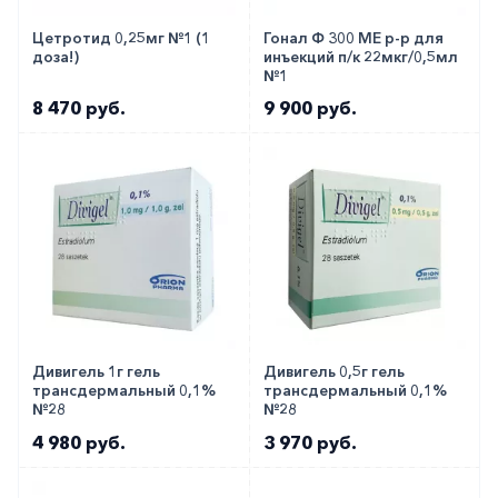
При определении дозировки медики
Цетротид 0,25мг №1 (1
Гонал Ф 300 МЕ р-р для
учитывают особенности заболевания, возраст и
доза!)
инъекций п/к 22мкг/0,5мл
№1
пол больного.
8 470 руб.
9 900 руб.
Особые указания
При проведении заместительной терапии с
использованием Генотропина может возникнуть
критическое состояние. В подобной ситуации
важно оценить пользу/вред применения
гормона в конкретном случае.
Медики о препарате
Дивигель 1г гель
Дивигель 0,5г гель
трансдермальный 0,1%
трансдермальный 0,1%
При лечении Генотропином необходим
№28
№28
тщательный контроль общего состояния
4 980 руб.
3 970 руб.
пациента. При этом препарат может быть