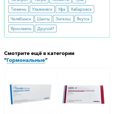
внутричерепной гипертензии.
Тюмень
Ульяновск
Уфа
Хабаровск
Побочные эффекты
Челябинск
Шахты
Энгельс
Якутск
Использование Генотропина может иметь
Ярославль
Другой?
следующие побочные эффекты:
периферические отеки;
аллергический зуд и высыпания;
Смотрите ещё в категории
развитие сколиоза;
отек зрительного нерва.
“
Гормональные
”
Крайне редко применение Генотропина может
стать причиной развития сахарного диабета.
Режим дозирования
Доза гормонального препарата определяется
индивидуально. Для взрослых пациентов
начальная доза составляет 0,15-0,3 мг в сутки.