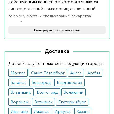
действующим веществом которого является
синтезированный соматропин, аналогичный
гормону роста. Использование лекарства
способствует поддержанию структуры тела и
стимуляции мышечного роста. Гормональный
Развернуть полное описание
препарат оказывает непосредственное
воздействие на водно-солевой обмен в
Доставка
человеческом организме.
Показания
Доставка осуществляется в следующие города:
Москва
Санкт-Петербург
Анапа
Артём
Использование Генотропина может
рекомендоваться детям в следующих случаях:
Батайск
Белгород
Владивосток
задержка внутриутробного роста;
Владимир
Волгоград
Волжский
нарушения развития из-за почечной
недостаточности, низкого уровня синтеза
Воронеж
Воткинск
Екатеринбург
гормона роста, синдрома Шерешевского-
Тернера;
Иваново
Ижевск
Иркутск
Казань