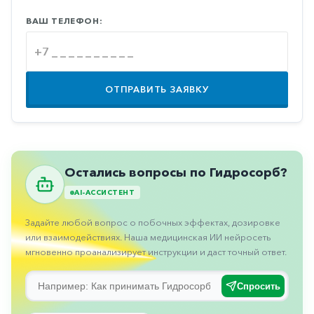
Противовоспалительные
ВАШ ТЕЛЕФОН:
Противогрибковые
Противоопухолевые
Противоподагрические
ОТПРАВИТЬ ЗАЯВКУ
Противорвотные
Противоэпилептические
Прочее
Остались вопросы по Гидросорб?
Пульмонология
AI-АССИСТЕНТ
Сердечные
Задайте любой вопрос о побочных эффектах, дозировке
Сосудистые
или взаимодействиях. Наша медицинская ИИ нейросеть
мгновенно проанализирует инструкции и даст точный ответ.
Тромбозы
Урология
Спросить
Ухо-