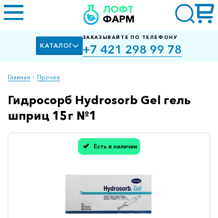
ЛОФТ
ФАРМ
ЗАКАЗЫВАЙТЕ ПО ТЕЛЕФОНУ
КАТАЛОГ
+7 421 298 99 78
Главная
Прочее
Гидросорб Hydrosorb Gel гель
Алкоголизм,
курение
шприц 15г №1
Альцгеймера
болезнь
Есть в наличии
Спасибо, мы учли Вашу оценку!
Антибактериальные
Артроз
Биологически
активные
добавки