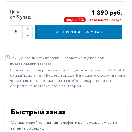
Иммуностимуляторы
Цена
1 890 руб.
от 5 упак.
Климактерические
скидка 4%
Вы экономите 350 руб.
Метаболизм
БРОНИРОВАТЬ
5
УПАК.
Минеральный
обмен
Наружные
Точную стоимость доставки назовет менеджер при
средства
подтверждении заказа.
Стоимость препарата указана без учёта доставки (от 200 руб) в
Неврологические
ближайшую аптеку Вашего города. Вы можете оформить заказ
через наш интернет магазин на любое лекарство, и мы
Остеопороз
оперативно доставим его в ваш город.
Офтальмология
Паркинсон
Быстрый заказ
Противоаллергические
Оставьте свой контактный телефон и мы перезвоним вам в
Противовирусные
течение 30 секунд.