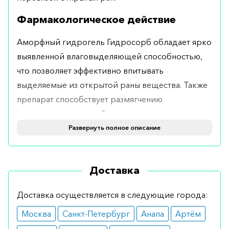
Фармакологическое действие
Аморфный гидрогель Гидросорб обладает ярко
выявленной влаговыделяющей способностью,
что позволяет эффективно впитывать
выделяемые из открытой раны вещества. Также
препарат способствует размягчению
некротические тканей, что ускоряет природные
процессы их отторжения. Быстрая очистка ран с
Развернуть полное описание
помощью гидрогеля способствует их
полноценному заживлению.
Доставка
Показания
Доставка осуществляется в следующие города:
Использование Гидросорб геля рекомендовано
Москва
Санкт-Петербург
Анапа
Артём
для обработки открытых ран следующего типа: