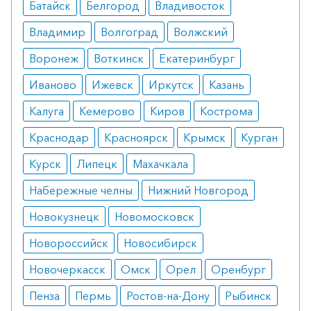
Батайск
Белгород
Владивосток
хронические повреждения кожных
покровов без признаков инфицирования;
Владимир
Волгоград
Волжский
пролежни;
трофические язвы;
Воронеж
Воткинск
Екатеринбург
диабетические раны;
глубокие порезы.
Иваново
Ижевск
Иркутск
Казань
Также гель Гидросорб отлично подойдет для
Калуга
Кемерово
Киров
Кострома
обработки плохо заживающих ран, находящихся
Краснодар
Красноярск
Крымск
Курган
во влажной среде.
Курск
Липецк
Махачкала
Противопоказания
Набережные челны
Нижний Новгород
Воздержаться от использования геля следует
Новокузнецк
Новомосковск
при наличии следующих противопоказаний:
Новороссийск
Новосибирск
повышенная чувствительность к
компонентам препарата;
Новочеркасск
Омск
Орел
Оренбург
серьезные ожоги кожного покрова.
Пенза
Пермь
Ростов-на-Дону
Рыбинск
При наличии инфекции в ране, перевязки