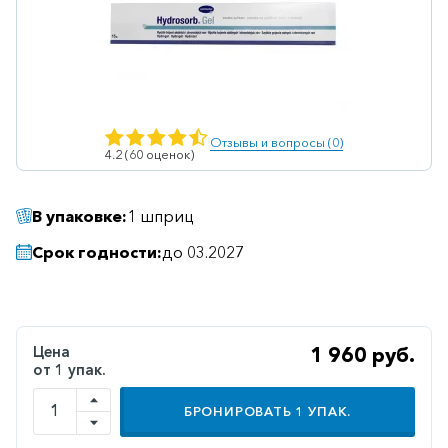
Ветеринарные
Витаминные
Гематологические
Гепатит
Отзывы и вопросы (0)
4.2 (60 оценок)
Гепатопротекторы
Гинекология
В упаковке:
1 шприц
Гомеопатические
Срок годности:
до 03.2027
Гормональные
Дерматологические
Диабетические
Цена
1 960 руб.
от 1 упак.
Желудочно-
кишечные
БРОНИРОВАТЬ
1
УПАК.
Иммунодепрессанты