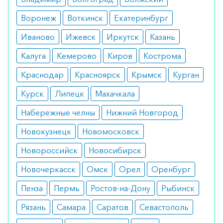
Побочные эффекты не отмечались. Однако при
Воронеж
Воткинск
Екатеринбург
неправильном применении вероятно появление
диареи, тошноты и снижения аппетита.
Иваново
Ижевск
Иркутск
Казань
Режим дозирования
Калуга
Кемерово
Киров
Кострома
Краснодар
Красноярск
Крымск
Курган
Принимается внутрь. Рекомендованная доза – 5
мг дважды в сутки. Таблетки нельзя
Курск
Липецк
Махачкала
разжевывать.
Набережные челны
Нижний Новгород
Особые указания
Новокузнецк
Новомосковск
Пьют таблетки вне зависимости от приема пищи.
Новороссийск
Новосибирск
С особой осторожностью употребляют при
Новочеркасск
Омск
Орел
Оренбург
беременности.
Пенза
Пермь
Ростов-на-Дону
Рыбинск
Медики о препарате
Рязань
Самара
Саратов
Севастополь
Врачи рекомендуют лекарство при