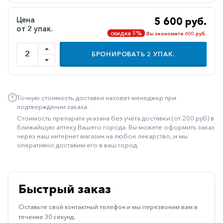
Иммуностимуляторы
Цена
5 600 руб.
от 2 упак.
Климактерические
скидка 5%
Вы экономите 600 руб.
Метаболизм
БРОНИРОВАТЬ
2
УПАК.
Минеральный
обмен
Наружные
Точную стоимость доставки назовет менеджер при
средства
подтверждении заказа.
Стоимость препарата указана без учёта доставки (от 200 руб) в
Неврологические
ближайшую аптеку Вашего города. Вы можете оформить заказ
через наш интернет магазин на любое лекарство, и мы
Остеопороз
оперативно доставим его в ваш город.
Офтальмология
Паркинсон
Быстрый заказ
Противоаллергические
Оставьте свой контактный телефон и мы перезвоним вам в
Противовирусные
течение 30 секунд.