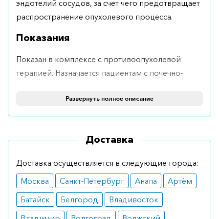
эндотелий сосудов, за счет чего предотвращает
распространение опухолевого процесса.
Показания
Показан в комплексе с противоопухолевой
терапией. Назначается пациентам с почечно-
клеточным раком.
Развернуть полное описание
Противопоказания
В целом лекарственное средство подходит
Доставка
всем. Однако не рекомендуется принимать при
тяжелых нарушениях работы печени, аллергии
Доставка осуществляется в следующие города:
на состав и метастатических поражениях
Москва
Санкт-Петербург
Анапа
Артём
головного мозга.
Батайск
Белгород
Владивосток
Побочные эффекты
Владимир
Волгоград
Волжский