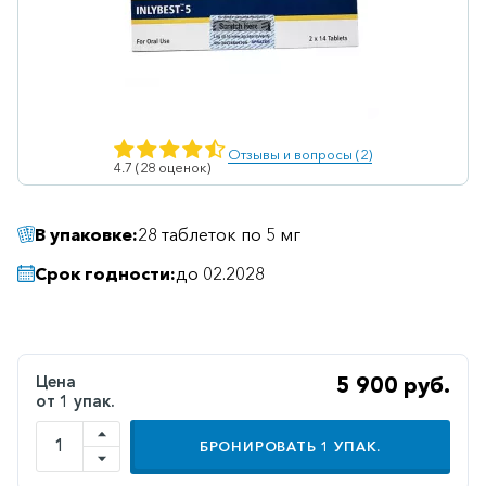
Ветеринарные
Витаминные
Гематологические
Гепатит
Отзывы и вопросы (2)
4.7 (28 оценок)
Гепатопротекторы
Гинекология
В упаковке:
28 таблеток по 5 мг
Гомеопатические
Срок годности:
до 02.2028
Гормональные
Дерматологические
Диабетические
Цена
5 900 руб.
от 1 упак.
Желудочно-
кишечные
БРОНИРОВАТЬ
1
УПАК.
Иммунодепрессанты