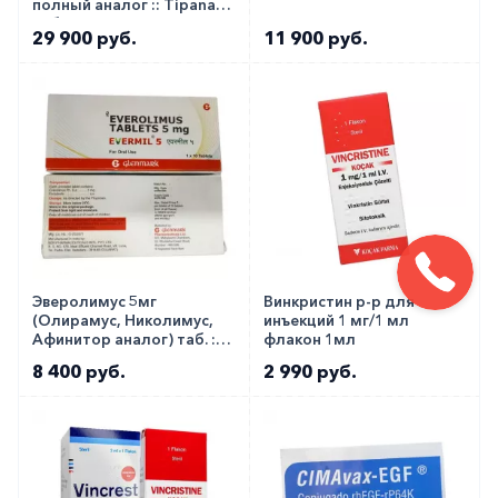
полный аналог :: Tipanat
таб. №20
29 900 руб.
11 900 руб.
Эверолимус 5мг
Винкристин р-р для
(Олирамус, Николимус,
инъекций 1 мг/1 мл
Афинитор аналог) таб. ::
флакон 1мл
Evermil 5мг №10
8 400 руб.
2 990 руб.