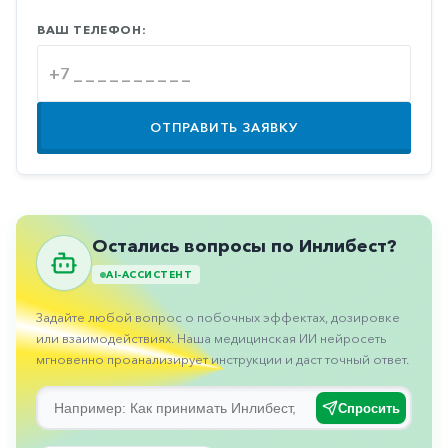
Противовоспалительные
ВАШ ТЕЛЕФОН:
Противогрибковые
Противоопухолевые
Противоподагрические
ОТПРАВИТЬ ЗАЯВКУ
Противорвотные
Противоэпилептические
Прочее
Остались вопросы по Инлибест?
Пульмонология
AI-АССИСТЕНТ
Сердечные
Задайте любой вопрос о побочных эффектах, дозировке
Сосудистые
или взаимодействиях. Наша медицинская ИИ нейросеть
мгновенно проанализирует инструкции и даст точный ответ.
Тромбозы
Урология
Спросить
Ухо-