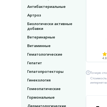
Антибактериальные
Артроз
Биологически активные
добавки
Ветеринарные
Витаминные
Гематологические
4.8
Гепатит
Гепатопротекторы
Точную сто
Стоимость 
Гинекология
интернет м
Гомеопатические
Гормональные
Дерматологические