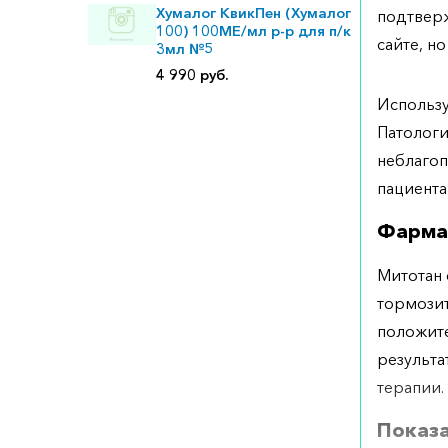
Хумалог КвикПен (Хумалог
подтверж
100) 100МЕ/мл р-р для п/к
сайте, но
3мл №5
4 990 руб.
Использу
Патологи
неблагоп
пациента
Фарма
Митотан 
тормозит
положите
результа
терапии.
Показ