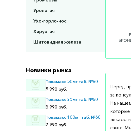
Урология
Ухо-горло-нос
Хирургия
БРОНИ
Щитовидная железа
Новинки рынка
Топамакс 50мг таб. №60
Перед п
5 990 руб.
за консу
Топамакс 25мг таб. №60
На нашем
3 990 руб.
которые 
Топамакс 100мг таб. №60
лекарств
7 990 руб.
сайте. М