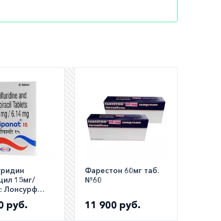
ы с
л. Для
/л.
е массы
том числе
уридин
Фарестон 60мг таб.
цил 15мг/
№60
рачи
:: Лонсурф
аналог ::
с раком
0 руб.
11 900 руб.
t таб. №20