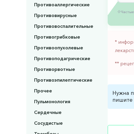
Противоаллергические
Частые
Противовирусные
Противовоспалительные
Противогрибковые
* инфор
Противоопухолевые
лекарст
Противоподагрические
** реце
Противорвотные
Противоэпилептические
Прочее
Нужна п
пишите 
Пульмонология
Сердечные
Сосудистые
Тромбозы