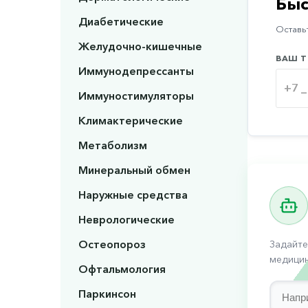
Быс
Диабетические
Оставьт
Желудочно-кишечные
ВАШ Т
Иммунодепрессанты
Иммуностимуляторы
Климактерические
Метаболизм
Минеральный обмен
Наружные средства
Неврологические
Остеопороз
Задайте
медицин
Офтальмология
Паркинсон