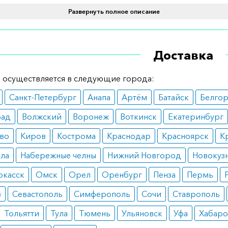
Развернуть полное описание
дуется для лечения прогрессирующей формы карциномы,
зможности выполнять операцию по удалению образовани
х случаях препарат показан при лечении синдрома Ицен
Доставка
.
вопоказания
 осуществляется в следующие города:
Санкт-Петербург
Анапа
Артём
Батайск
Белго
 подходит большинству пациентов. В то же время огран
 индивидуальная непереносимость препарата, период лак
рад
Волжский
Воронеж
Воткинск
Екатеринбург
раст до трех лет.
во
Киров
Кострома
Краснодар
Красноярск
К
ные эффекты
ала
Набережные челны
Нижний Новгород
Новокуз
людении дозировки и правил применения препарат хор
ркасск
Омск
Орел
Оренбург
Пенза
Пермь
тся пациентами. В некоторых случаях возможно появлен
в
Севастополь
Симферополь
Сочи
Ставрополь
 боли, нарушения координации и головокружения.
Тольятти
Тула
Тюмень
Ульяновск
Уфа
Хабаро
 дозирования