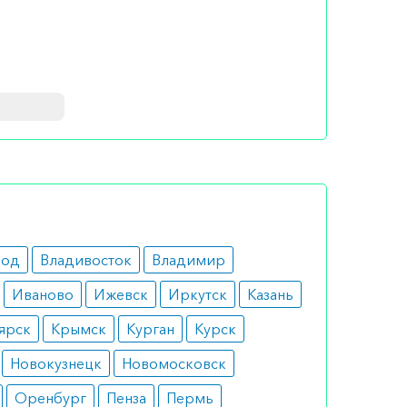
покрова,
род
Владивосток
Владимир
Иваново
Ижевск
Иркутск
Казань
ярск
Крымск
Курган
Курск
Новокузнецк
Новомосковск
Оренбург
Пенза
Пермь