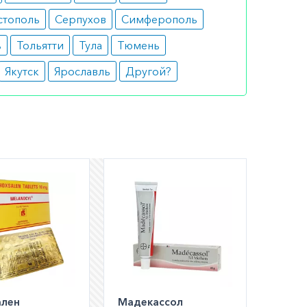
стополь
Серпухов
Симферополь
шем
ь
Тольятти
Тула
Тюмень
ли
Якутск
Ярославль
Другой?
а по РФ)
ален
Мадекассол