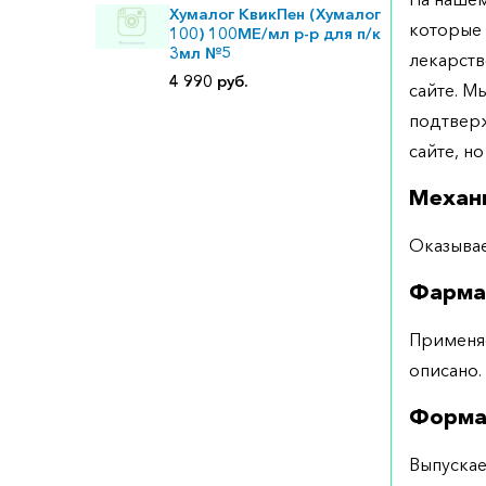
Хумалог КвикПен (Хумалог
которые 
100) 100МЕ/мл р-р для п/к
3мл №5
лекарств
4 990 руб.
сайте. М
подтверж
сайте, но
Механ
Оказывае
Фарма
Применяе
описано.
Форма
Выпускае