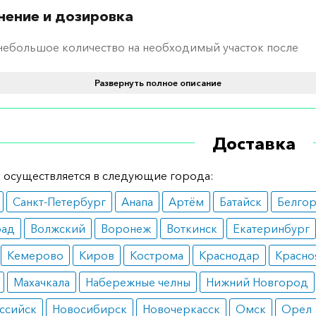
ение и дозировка
небольшое количество на необходимый участок после
тельного очищения. Повторять дважды в день.
Развернуть полное описание
ания
фузная форма Витилиго (поражено более 70% кожного 
епигментирующая терапия бессмысленна);
Доставка
еливание веснушек и небольших пигментных пятен.
 осуществляется в следующие города:
вопоказания
Санкт-Петербург
Анапа
Артём
Батайск
Белго
менение во время инсоляции;
есение на здоровые участки кожи.
рад
Волжский
Воронеж
Воткинск
Екатеринбург
ные реакции
Кемерово
Киров
Кострома
Краснодар
Красно
ергический ответ;
Махачкала
Набережные челны
Нижний Новгород
чный синдром.
ссийск
Новосибирск
Новочеркасск
Омск
Орел