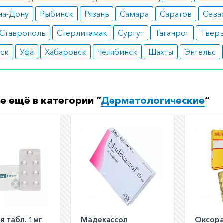
ормить заказ?
на-Дону
Рыбинск
Рязань
Самара
Саратов
Сева
е заказать препарат с доставкой в аптеку-партнёра в ва
Ставрополь
Стерлитамак
Сургут
Таганрог
Твер
Для этого Вы можете оформить бронирование на сайте и
вск
Уфа
Хабаровск
Челябинск
Шахты
Энгельс
 по телефону
8 800 301 52 86
(бесплатно с любого телефон
е ещё в категории “
Дерматологические
”
я табл. 1мг
Мадекассол
Оксор