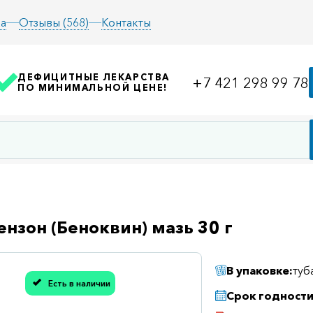
а
Отзывы (568)
Контакты
ДЕФИЦИТНЫЕ ЛЕКАРСТВА
+7 421 298 99 78
ПО МИНИМАЛЬНОЙ ЦЕНЕ!
нзон (Беноквин) мазь 30 г
В упаковке:
туб
асибо, мы учли Вашу оценку!
Есть в наличии
Срок годности