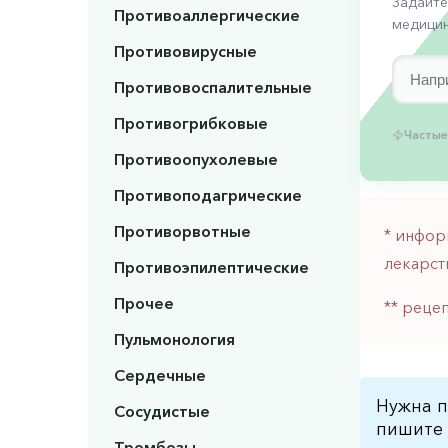
Задайте
Противоаллергические
медицин
Противовирусные
Противовоспалительные
Противогрибковые
Частые
Противоопухолевые
Противоподагрические
Противорвотные
* инфор
лекарст
Противоэпилептические
Прочее
** реце
Пульмонология
Сердечные
Нужна п
Сосудистые
пишите 
Тромбозы