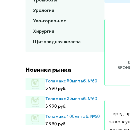
Урология
Ухо-горло-нос
Хирургия
Щитовидная железа
БРОНИ
Новинки рынка
Топамакс 50мг таб. №60
5 990 руб.
Топамакс 25мг таб. №60
3 990 руб.
Перед п
Топамакс 100мг таб. №60
за консу
7 990 руб.
На нашем