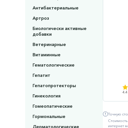
Антибактериальные
Артроз
Биологически активные
добавки
Ветеринарные
Витаминные
Гематологические
Гепатит
Гепатопротекторы
4.4
Гинекология
Гомеопатические
Точную сто
Гормональные
Стоимость 
интернет м
Дерматологические