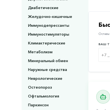
Диабетические
Желудочно-кишечные
Быс
Иммунодепрессанты
Иммуностимуляторы
Оставьт
Климактерические
ВАШ Т
Метаболизм
Минеральный обмен
Наружные средства
Неврологические
Остеопороз
Офтальмология
Паркинсон