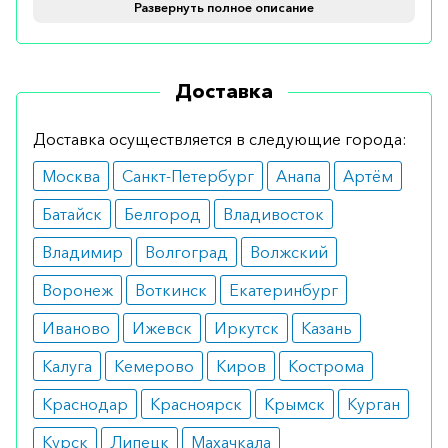
Кому показан
Развернуть полное описание
Пластырь рекомендуется больным на ранней
стадии идиопатической болезни Паркинсона в
Доставка
качестве монотерапии или при
прогрессирующей болезни Паркинсона в
Доставка осуществляется в следующие города:
сочетании с леводопой.
Москва
Санкт-Петербург
Анапа
Артём
Препарат также можно применять у пациентов с
Батайск
Белгород
Владивосток
умеренным и тяжелым симптоматическим
Владимир
Волгоград
Волжский
идиопатическим СБН.
Воронеж
Воткинск
Екатеринбург
Противопоказания
Иваново
Ижевск
Иркутск
Казань
Основными ограничениями к использованию
Калуга
Кемерово
Киров
Кострома
ТТС являются:
Краснодар
Красноярск
Крымск
Курган
магнитно-резонансная томография или
кардиоверсия;
Курск
Липецк
Махачкала