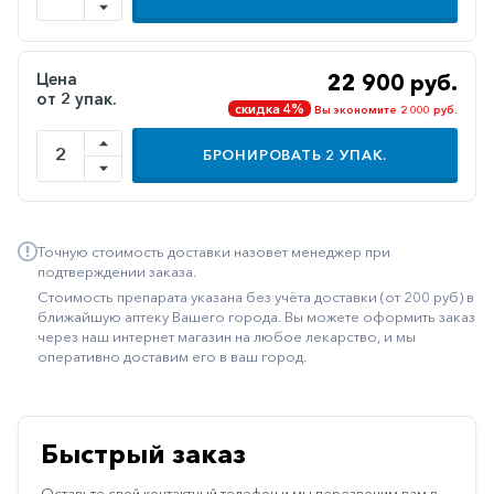
Иммуностимуляторы
Климактерические
Цена
22 900 руб.
от 2 упак.
Метаболизм
скидка 4%
Вы экономите 2 000 руб.
Минеральный
БРОНИРОВАТЬ
2
УПАК.
обмен
Наружные
средства
Точную стоимость доставки назовет менеджер при
Неврологические
подтверждении заказа.
Стоимость препарата указана без учёта доставки (от 200 руб) в
Остеопороз
ближайшую аптеку Вашего города. Вы можете оформить заказ
через наш интернет магазин на любое лекарство, и мы
Офтальмология
оперативно доставим его в ваш город.
Паркинсон
Противоаллергические
Быстрый заказ
Противовирусные
Оставьте свой контактный телефон и мы перезвоним вам в