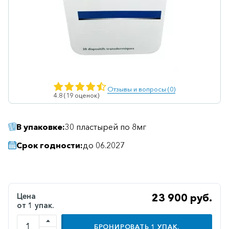
Ветеринарные
Витаминные
Гематологические
Гепатит
Гепатопротекторы
Отзывы и вопросы (0)
4.8 (19 оценок)
Гинекология
Гомеопатические
В упаковке:
30 пластырей по 8мг
Гормональные
Срок годности:
до 06.2027
Дерматологические
Диабетические
Желудочно-
Цена
23 900 руб.
кишечные
от 1 упак.
Иммунодепрессанты
БРОНИРОВАТЬ
1
УПАК.