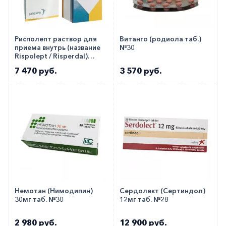
Рисполепт раствор для
Витанго (родиола таб.)
приема внутрь (название
№30
Rispolept / Risperdal)
1мг/1мл фл. 100мл!!!
7 470 руб.
3 570 руб.
Немотан (Нимодипин)
Сердолект (Сертиндол)
30мг таб. №30
12мг таб. №28
2 980 руб.
12 900 руб.