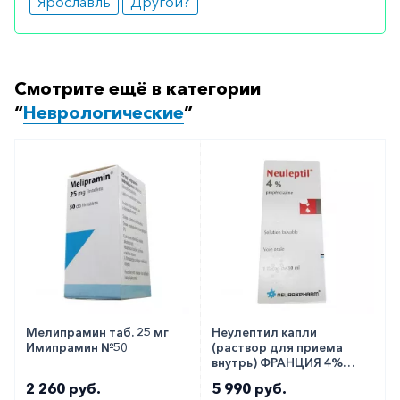
Ярославль
Другой?
заказать по телефону
8 800 301 52 86
(бесплатно
с любого телефона по РФ)
Смотрите ещё в категории
“
Неврологические
”
Мелипрамин таб. 25 мг
Неулептил капли
Имипрамин №50
(раствор для приема
внутрь) ФРАНЦИЯ 4%
30мл!!
2 260 руб.
5 990 руб.