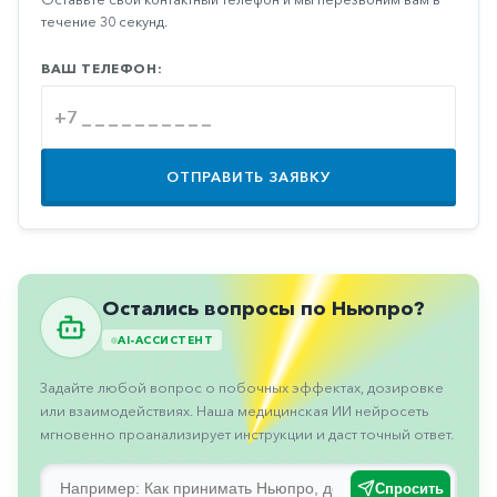
Противовоспалительные
течение 30 секунд.
Противогрибковые
ВАШ ТЕЛЕФОН:
Противоопухолевые
Противоподагрические
Противорвотные
ОТПРАВИТЬ ЗАЯВКУ
Противоэпилептические
Прочее
Пульмонология
Остались вопросы по Ньюпро?
Сердечные
AI-АССИСТЕНТ
Сосудистые
Задайте любой вопрос о побочных эффектах, дозировке
Тромбозы
или взаимодействиях. Наша медицинская ИИ нейросеть
мгновенно проанализирует инструкции и даст точный ответ.
Урология
Спросить
Ухо-