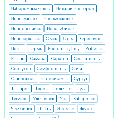
сверхчувствительность к составляющим
элементам.
Набережные челны
Нижний Новгород
Как использовать
Новокузнецк
Новомосковск
Новороссийск
Новосибирск
Дозу препарата определяет врач. Пластырь
следует наносить на чистую, сухую,
Новочеркасск
Омск
Орел
Оренбург
неповрежденную и здоровую кожу вокруг
Пенза
Пермь
Ростов-на-Дону
Рыбинск
живота, бедра, бедра, боковой части тела, плеча
Рязань
Самара
Саратов
Севастополь
или плеча. Следует избегать повторного
наклеивания ТТС на одно и то же место в
Серпухов
Симферополь
Сочи
течение 14 дней.
Ставрополь
Стерлитамак
Сургут
Как оформить заказ?
Таганрог
Тверь
Тольятти
Тула
Вы можете заказать препарат с доставкой в
Тюмень
Ульяновск
Уфа
Хабаровск
аптеку-партнёра в вашем городе. Для этого Вы
Челябинск
Шахты
Энгельс
Якутск
можете оформить бронирование на сайте или