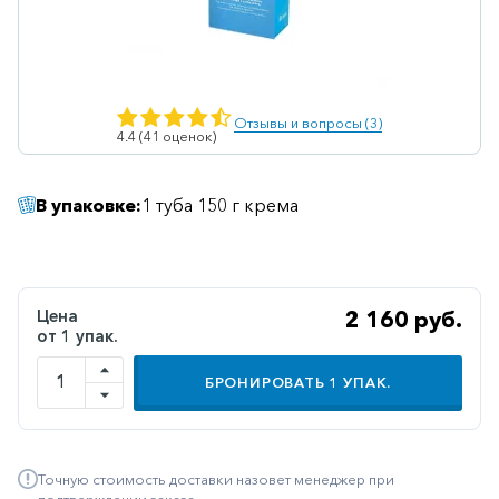
Ветеринарные
Витаминные
Гематологические
Отзывы и вопросы (3)
4.4 (41 оценок)
Гепатит
Гепатопротекторы
В упаковке:
1 туба 150 г крема
Гинекология
Гомеопатические
Гормональные
Цена
2 160 руб.
от 1 упак.
Дерматологические
Диабетические
БРОНИРОВАТЬ
1
УПАК.
Желудочно-
кишечные
Точную стоимость доставки назовет менеджер при
Иммунодепрессанты