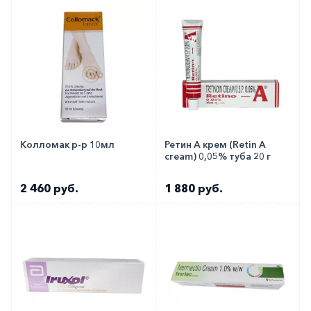
Колломак р-р 10мл
Ретин А крем (Retin A
cream) 0,05% туба 20 г
2 460 руб.
1 880 руб.