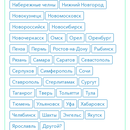
средства для кожи лица.
Набережные челны
Нижний Новгород
Особые указания
Новокузнецк
Новомосковск
При появлении покраснения следует отменить
Новороссийск
Новосибирск
применение, так как дети с явлениями экземы
Новочеркасск
Омск
Орел
Оренбург
часто отличаются повышенной
Пенза
Пермь
Ростов-на-Дону
Рыбинск
чувствительностью к различным косметическим
средствам.
Рязань
Самара
Саратов
Севастополь
Медики о препарате
Серпухов
Симферополь
Сочи
Ставрополь
Стерлитамак
Сургут
Как утверждают врачи, лекарство подходит
большинству детей за счет хорошей
Таганрог
Тверь
Тольятти
Тула
переносимости и отсутствия сложного состава.
Тюмень
Ульяновск
Уфа
Хабаровск
Аналоги
Челябинск
Шахты
Энгельс
Якутск
Ойлатум эмульсия 150 мл
Ярославль
Другой?