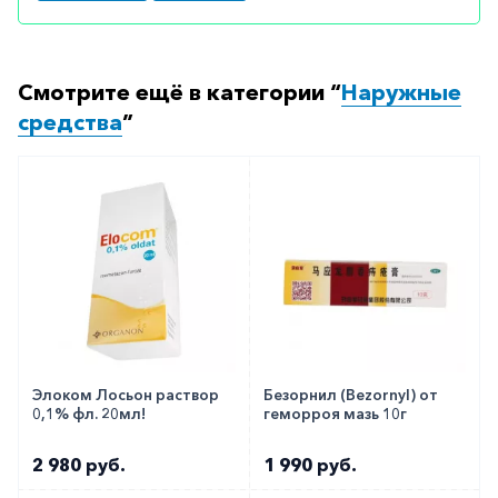
Как оформить заказ?
Вы можете заказать препарат с доставкой в
Смотрите ещё в категории “
Наружные
аптеку-партнёра в вашем городе. Для этого Вы
средства
”
можете оформить бронирование на сайте или
заказать по телефону
8 800 301 52 86
(бесплатно
с любого телефона по РФ)
Элоком Лосьон раствор
Безорнил (Bezornyl) от
0,1% фл. 20мл!
геморроя мазь 10г
2 980 руб.
1 990 руб.