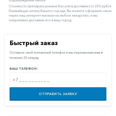
подтверждении заказа.
Иммуностимуляторы
Стоимость препарата указана без учёта доставки (от 200 руб) в
ближайшую аптеку Вашего города. Вы можете оформить заказ
Климактерические
через наш интернет магазин на любое лекарство, и мы
оперативно доставим его в ваш город.
Метаболизм
Минеральный
обмен
Быстрый заказ
Наружные
Оставьте свой контактный телефон и мы перезвоним вам в
средства
течение 30 секунд.
Неврологические
ВАШ ТЕЛЕФОН:
Остеопороз
Офтальмология
Паркинсон
ОТПРАВИТЬ ЗАЯВКУ
Противоаллергические
Противовирусные