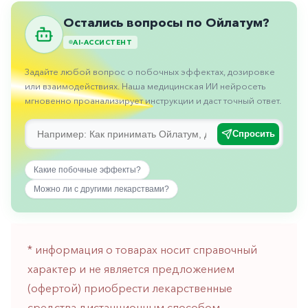
Противовоспалительные
Остались вопросы по Ойлатум?
Противогрибковые
AI-АССИСТЕНТ
Противоопухолевые
Задайте любой вопрос о побочных эффектах, дозировке
Противоподагрические
или взаимодействиях. Наша медицинская ИИ нейросеть
мгновенно проанализирует инструкции и даст точный ответ.
Противорвотные
Противоэпилептические
Спросить
Прочее
Какие побочные эффекты?
Пульмонология
Можно ли с другими лекарствами?
Сердечные
Сосудистые
* информация о товарах носит справочный
Тромбозы
характер и не является предложением
Урология
(офертой) приобрести лекарственные
Ухо-
средства дистанционным способом