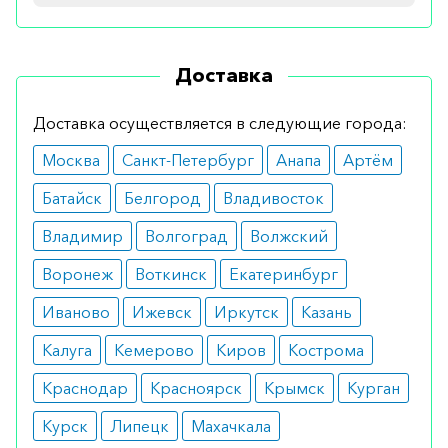
Противопоказания
Доставка
Не имеет противопоказаний. Перед приемом
следует исключить непереносимость
Доставка осуществляется в следующие города:
составляющих крема.
Москва
Санкт-Петербург
Анапа
Артём
Побочные эффекты
Батайск
Белгород
Владивосток
Не вызывает побочных эффектов. В
Владимир
Волгоград
Волжский
педиатрической практике отмечены случаи
Воронеж
Воткинск
Екатеринбург
аллергической реакции при непереносимости
компонентов.
Иваново
Ижевск
Иркутск
Казань
Режим дозирования
Калуга
Кемерово
Киров
Кострома
Краснодар
Красноярск
Крымск
Курган
Применяется 2-4 раза в день для нанесения на
кожу малыша. Допускается применение
Курск
Липецк
Махачкала