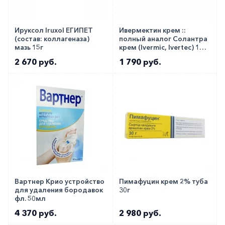
Ируксол Iruxol ЕГИПЕТ
Ивермектин крем ::
(состав: коллагеназа)
полный аналог Солантра
мазь 15г
крем (Ivermic, Ivertec) 1%
30г в тубе
2 670 руб.
1 790 руб.
Вартнер Крио устройство
Пимафуцин крем 2% туба
для удаления бородавок
30г
фл. 50мл
4 370 руб.
2 980 руб.