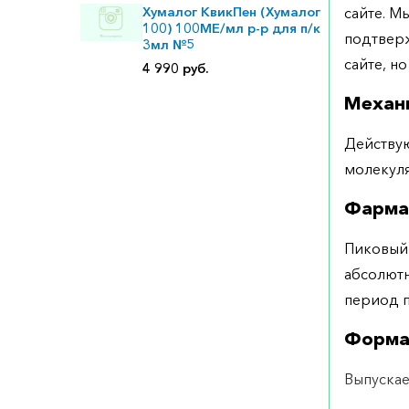
Хумалог КвикПен (Хумалог
сайте. М
100) 100МЕ/мл р-р для п/к
подтверж
3мл №5
сайте, но
4 990 руб.
Механ
Действую
молекуля
Фарма
Пиковый 
абсолютн
период п
Форма
Выпускает