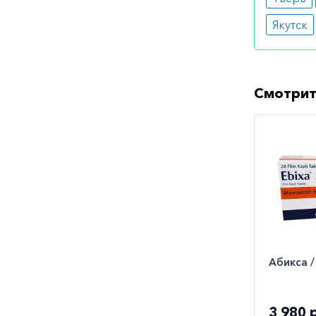
тош
рво
Якутск
диа
гол
пов
Как оф
Смотрит
Вы может
городе. 
заказать
Абикса 
3 980 