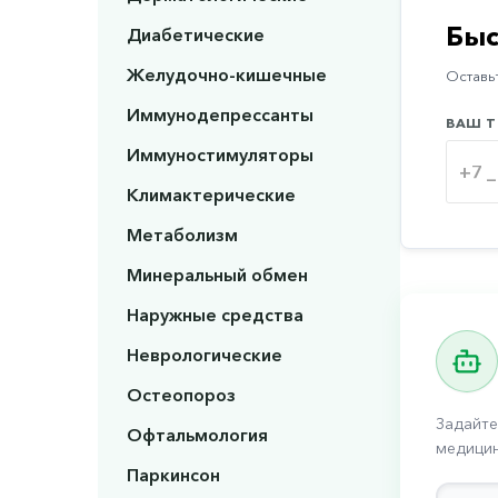
Быс
Диабетические
Желудочно-кишечные
Оставьт
Иммунодепрессанты
ВАШ Т
Иммуностимуляторы
Климактерические
Метаболизм
Минеральный обмен
Наружные средства
Неврологические
Остеопороз
Задайте
Офтальмология
медицин
Паркинсон