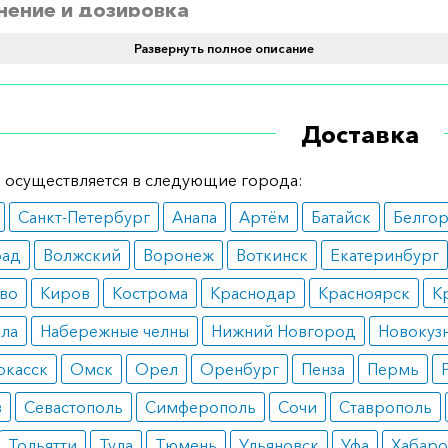
ение и дозировка
Развернуть полное описание
ачен для перорального применения. Начальная доза – 8 
тки. Принимают утром или вечером во время еды. Схему 
ость лечения определяет врач.
Доставка
ания
 осуществляется в следующие города:
енция;
ушение мозгового кровообращения.
Санкт-Петербург
Анапа
Артём
Батайск
Белго
вопоказания
рад
Волжский
Воронеж
Воткинск
Екатеринбург
ствительность к любому из компонентов препарата;
во
Киров
Кострома
Краснодар
Красноярск
К
ушения работы почек;
ала
Набережные челны
Нижний Новгород
Новокуз
олевания печени;
нхиальная астма.
ркасск
Омск
Орел
Оренбург
Пенза
Пермь
ные реакции
в
Севастополь
Симферополь
Сочи
Ставрополь
жение аппетита;
Тольятти
Тула
Тюмень
Ульяновск
Уфа
Хабаро