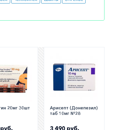
шем
ли
а по РФ)
ин 20мг 30шт
Арисепт (Донепезил)
таб 10мг №28
 руб.
3 490 руб.