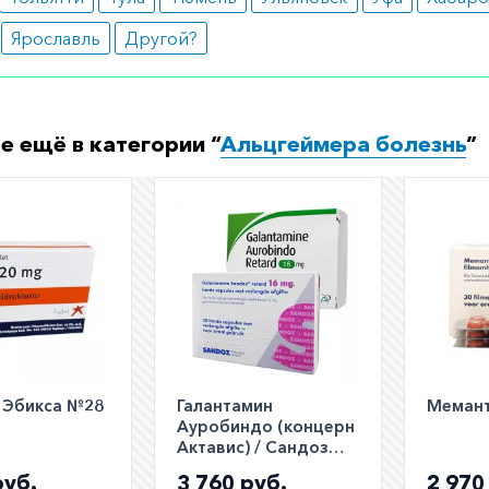
нота;
та;
Ярославль
Другой?
рея;
овная боль;
ышение артериального давления.
ормить заказ?
е ещё в категории “
Альцгеймера болезнь
”
е заказать препарат с доставкой в аптеку-партнёра в ва
Для этого Вы можете оформить бронирование на сайте и
 по телефону
8 800 301 52 86
(бесплатно с любого телефон
/ Эбикса №28
Галантамин
Мемант
Ауробиндо (концерн
Актавис) / Сандоз
капсулы 16мг 30шт
руб.
3 760 руб.
2 970