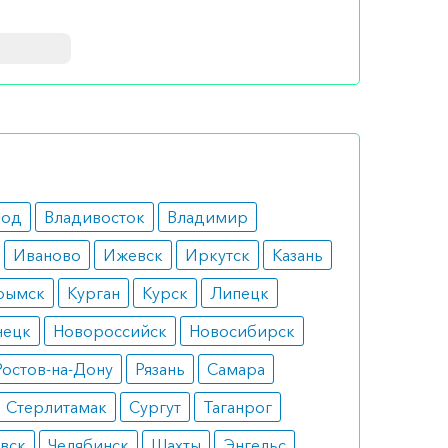
мг один
и
род
Владивосток
Владимир
Иваново
Ижевск
Иркутск
Казань
рымск
Курган
Курск
Липецк
нецк
Новороссийск
Новосибирск
Ростов-на-Дону
Рязань
Самара
Стерлитамак
Сургут
Таганрог
вск
Челябинск
Шахты
Энгельс