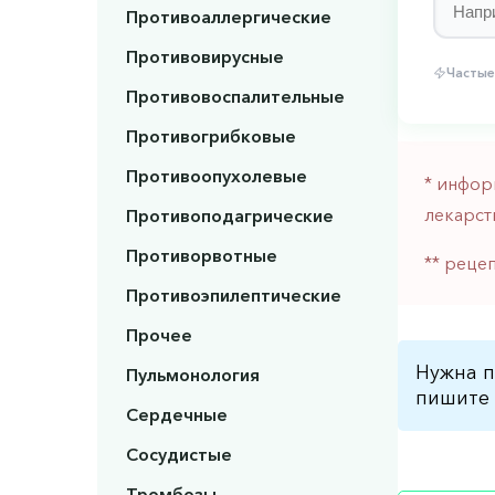
Противоаллергические
Противовирусные
Частые
Противовоспалительные
Противогрибковые
Противоопухолевые
* инфор
лекарст
Противоподагрические
Противорвотные
** реце
Противоэпилептические
Прочее
Нужна п
Пульмонология
пишите 
Сердечные
Сосудистые
Тромбозы