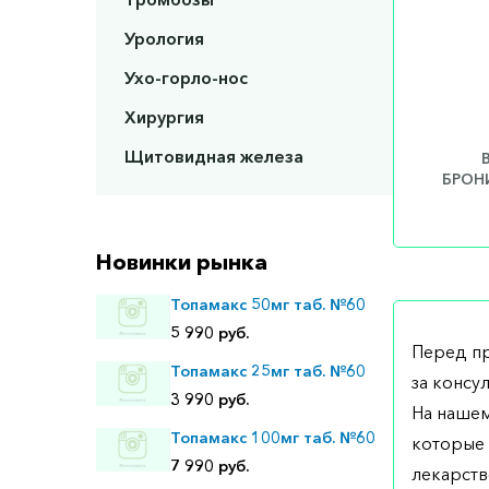
Урология
Ухо-горло-нос
Хирургия
Щитовидная железа
БРОНИ
Новинки рынка
Топамакс 50мг таб. №60
5 990 руб.
Перед п
Топамакс 25мг таб. №60
за консу
3 990 руб.
На нашем
Топамакс 100мг таб. №60
которые 
7 990 руб.
лекарств