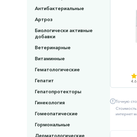
Антибактериальные
Артроз
Биологически активные
добавки
Ветеринарные
Витаминные
Гематологические
Гепатит
4.6
Гепатопротекторы
Точную сто
Гинекология
Стоимость 
Гомеопатические
интернет м
Гормональные
Дерматологические