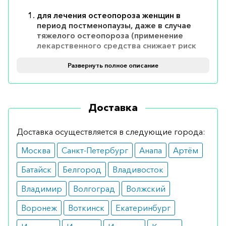
для лечения остеопороза женщин в
период постменопаузы, даже в случае
тяжелого остеопороза (применение
лекарственного средства снижает риск
возникновения переломов в
позвоночниках и бедрах);
Развернуть полное описание
для лечения остеопороза у мужчин с
высоким риском переломов.
Противопоказания
Доставка
Запрещено принимать препарат больным с
Доставка осуществляется в следующие города:
аллергией на составляющие вещества, а также
Москва
Санкт-Петербург
Анапа
Артём
людям, у которых диагностированы
Батайск
Белгород
Владивосток
гипокальциемия и серьезные проблемы с
почками.
Владимир
Волгоград
Волжский
Как принимать
Воронеж
Воткинск
Екатеринбург