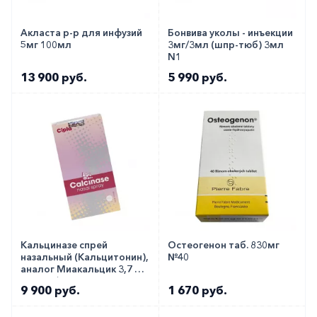
Акласта р-р для инфузий
Бонвива уколы - инъекции
5мг 100мл
3мг/3мл (шпр-тюб) 3мл
N1
13 900 руб.
5 990 руб.
Кальциназе спрей
Остеогенон таб. 830мг
назальный (Кальцитонин),
№40
аналог Миакальцик 3,7 мл
200 МЕ/доза 30 доз
9 900 руб.
1 670 руб.