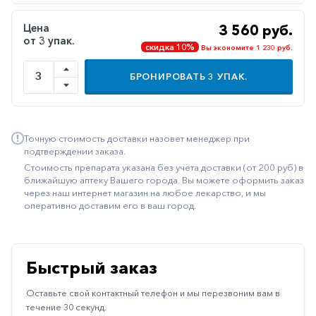
Иммуностимуляторы
Цена
3 560 руб.
от 3 упак.
Климактерические
скидка 10%
Вы экономите 1 230 руб.
Метаболизм
БРОНИРОВАТЬ
3
УПАК.
Минеральный
обмен
Наружные
Точную стоимость доставки назовет менеджер при
средства
подтверждении заказа.
Стоимость препарата указана без учёта доставки (от 200 руб) в
Неврологические
ближайшую аптеку Вашего города. Вы можете оформить заказ
через наш интернет магазин на любое лекарство, и мы
Остеопороз
оперативно доставим его в ваш город.
Офтальмология
Паркинсон
Быстрый заказ
Противоаллергические
Оставьте свой контактный телефон и мы перезвоним вам в
Противовирусные
течение 30 секунд.