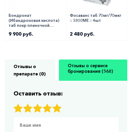
Бондронат
Фосаванс таб 70мг/70мкг
(Ибандроновая кислота)
:: 2800МЕ :: 4шт
таб покр пленочной
оболочкой 50мг 28шт
9 900 руб.
2 480 руб.
Отзывы о сервисе
Отзывы о
бронирования (568)
препарате (0)
Оставить отзыв: