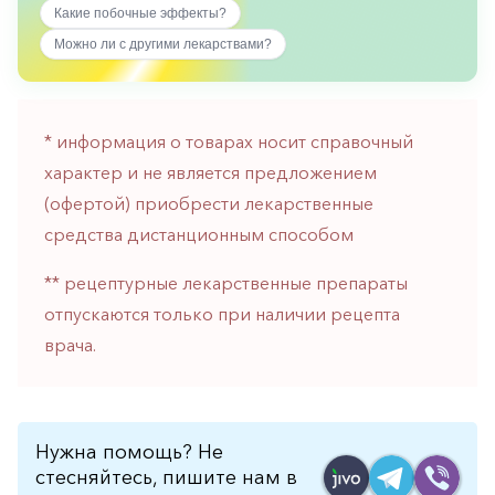
Какие побочные эффекты?
горло-
нос
Можно ли с другими лекарствами?
Хирургия
Щитовидная
железа
* информация о товарах носит справочный
характер и не является предложением
(офертой) приобрести лекарственные
средства дистанционным способом
** рецептурные лекарственные препараты
отпускаются только при наличии рецепта
врача.
Нужна помощь? Не
стесняйтесь, пишите нам в