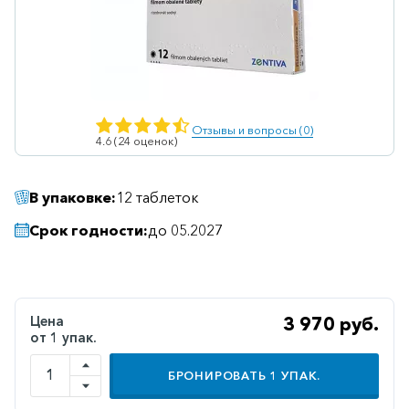
Ветеринарные
Витаминные
Гематологические
Гепатит
Отзывы и вопросы (0)
4.6 (24 оценок)
Гепатопротекторы
Гинекология
В упаковке:
12 таблеток
Гомеопатические
Срок годности:
до 05.2027
Гормональные
Дерматологические
Диабетические
Цена
3 970 руб.
от 1 упак.
Желудочно-
кишечные
БРОНИРОВАТЬ
1
УПАК.
Иммунодепрессанты