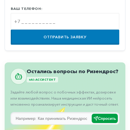
Противовоспалительные
ВАШ ТЕЛЕФОН:
Противогрибковые
Противоопухолевые
Противоподагрические
ОТПРАВИТЬ ЗАЯВКУ
Противорвотные
Противоэпилептические
Прочее
Остались вопросы по Ризендрос?
Пульмонология
AI-АССИСТЕНТ
Сердечные
Задайте любой вопрос о побочных эффектах, дозировке
Сосудистые
или взаимодействиях. Наша медицинская ИИ нейросеть
мгновенно проанализирует инструкции и даст точный ответ.
Тромбозы
Урология
Спросить
Ухо-