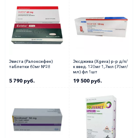
Эвиста (Ралоксифен)
Эксджива (Xgeva) р-р д/п/
таблетки 60мг №28
к введ. 120мг 1,7мл (70мг/
мл) фл 1шт
5 790 руб.
19 500 руб.