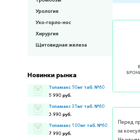
Урология
Ухо-горло-нос
Хирургия
Щитовидная железа
БРОНИ
Новинки рынка
Топамакс 50мг таб. №60
5 990 руб.
Топамакс 25мг таб. №60
3 990 руб.
Перед п
Топамакс 100мг таб. №60
за консу
7 990 руб.
На нашем