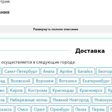
трия.
ания
тся при лечении гормонозависимых опухолей молочных 
Развернуть полное описание
 грудных желез у мужчин. Эффективен при терапии рака
, эндометрия, почек, саркомы тканей, а также при налич
ельной железы.
Доставка
вопоказания
 осуществляется в следующие города:
т имеет минимум противопоказаний и подходит большин
Санкт-Петербург
Анапа
Артём
Батайск
Белго
в. Следует исключить наличие тромбоцитопении и лейко
рад
Волжский
Воронеж
Воткинск
Екатеринбург
ные эффекты
во
Киров
Кострома
Краснодар
Красноярск
К
оспринимается организмом. В некоторых случаях возм
ала
Набережные челны
Нижний Новгород
Новокуз
е тошноты и рвоты.
ркасск
Омск
Орел
Оренбург
Пенза
Пермь