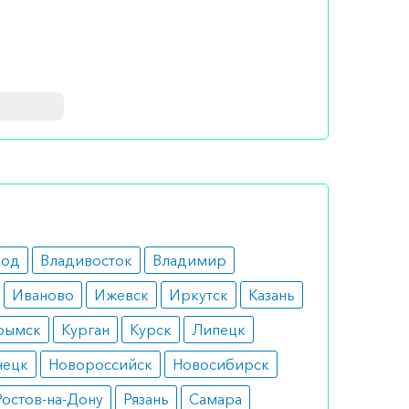
желез у
ии рака
ству
род
Владивосток
Владимир
пении.
Иваново
Ижевск
Иркутск
Казань
рымск
Курган
Курск
Липецк
ожно
нецк
Новороссийск
Новосибирск
Ростов-на-Дону
Рязань
Самара