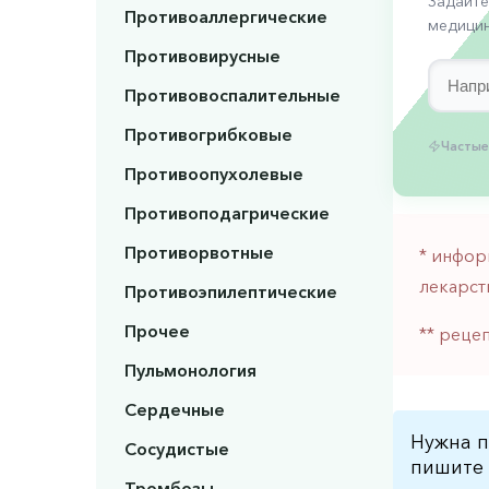
Задайте
Противоаллергические
медицин
Противовирусные
Противовоспалительные
Противогрибковые
Частые
Противоопухолевые
Противоподагрические
Противорвотные
* инфор
лекарст
Противоэпилептические
Прочее
** реце
Пульмонология
Сердечные
Нужна п
Сосудистые
пишите 
Тромбозы