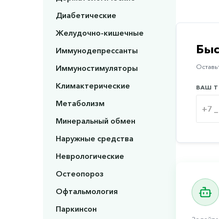
Диабетические
Желудочно-кишечные
Быс
Иммунодепрессанты
Иммуностимуляторы
Оставьт
Климактерические
ВАШ Т
Метаболизм
Минеральный обмен
Наружные средства
Неврологические
Остеопороз
Офтальмология
Паркинсон