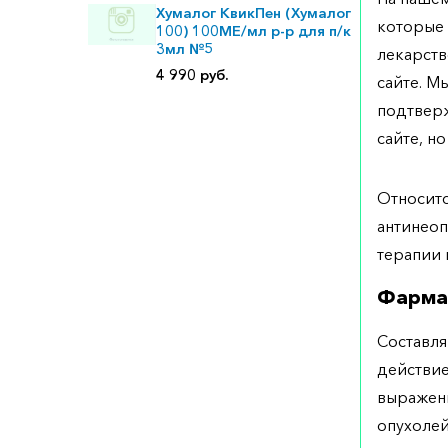
Хумалог КвикПен (Хумалог
которые 
100) 100МЕ/мл р-р для п/к
3мл №5
лекарств
4 990 руб.
сайте. М
подтверж
сайте, но
Относит
антинеоп
терапии 
Фарма
Составля
действие
выражен
опухолей