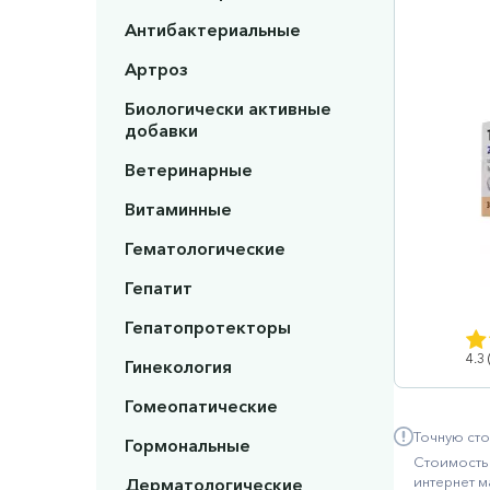
Антибактериальные
Артроз
Биологически активные
добавки
Ветеринарные
Витаминные
Гематологические
Гепатит
Гепатопротекторы
4.3
Гинекология
Гомеопатические
Точную сто
Гормональные
Стоимость 
интернет м
Дерматологические