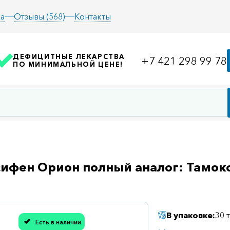
а
Отзывы (568)
Контакты
ДЕФИЦИТНЫЕ ЛЕКАРСТВА
+7 421 298 99 78
ПО МИНИМАЛЬНОЙ ЦЕНЕ!
ифен Орион полный аналог: Тамок
В упаковке:
30 
Есть в наличии
асибо, мы учли Вашу оценку!