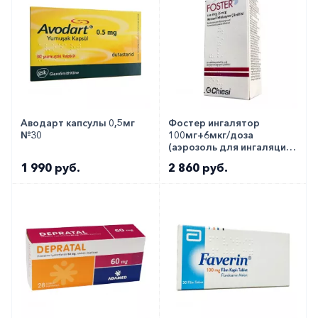
Аводарт капсулы 0,5мг
Фостер ингалятор
№30
100мг+6мкг/доза
(аэрозоль для ингаляций)
№120
1 990 руб.
2 860 руб.