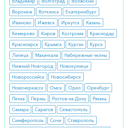
Владимир
Волгоград
Волжский
Воронеж
Воткинск
Екатеринбург
Иваново
Ижевск
Иркутск
Казань
Кемерово
Киров
Кострома
Краснодар
Красноярск
Крымск
Курган
Курск
Липецк
Махачкала
Набережные челны
Нижний Новгород
Новокузнецк
Новороссийск
Новосибирск
Новочеркасск
Омск
Орел
Оренбург
Пенза
Пермь
Ростов-на-Дону
Рязань
Самара
Саратов
Севастополь
Симферополь
Сочи
Ставрополь