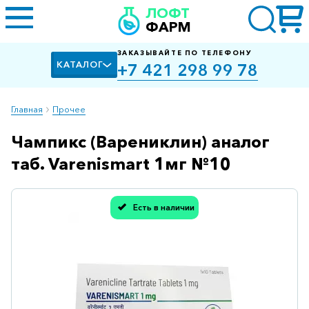
ЛОФТ
ФАРМ
ЗАКАЗЫВАЙТЕ ПО ТЕЛЕФОНУ
КАТАЛОГ
+7 421 298 99 78
Главная
Прочее
Чампикс (Варениклин) аналог
Алкоголизм,
курение
таб. Varenismart 1мг №10
Альцгеймера
болезнь
Есть в наличии
Спасибо, мы учли Вашу оценку!
Антибактериальные
Артроз
Биологически
активные
добавки