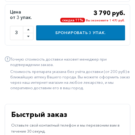
Иммуностимуляторы
Цена
3 790 руб.
от 3 упак.
Климактерические
скидка 11%
Вы экономите 1 470 руб.
Метаболизм
БРОНИРОВАТЬ
3
УПАК.
Минеральный
обмен
Наружные
Точную стоимость доставки назовет менеджер при
средства
подтверждении заказа.
Стоимость препарата указана без учёта доставки (от 200 руб) в
Неврологические
ближайшую аптеку Вашего города. Вы можете оформить заказ
через наш интернет магазин на любое лекарство, и мы
Остеопороз
оперативно доставим его в ваш город.
Офтальмология
Паркинсон
Быстрый заказ
Противоаллергические
Оставьте свой контактный телефон и мы перезвоним вам в
Противовирусные
течение 30 секунд.