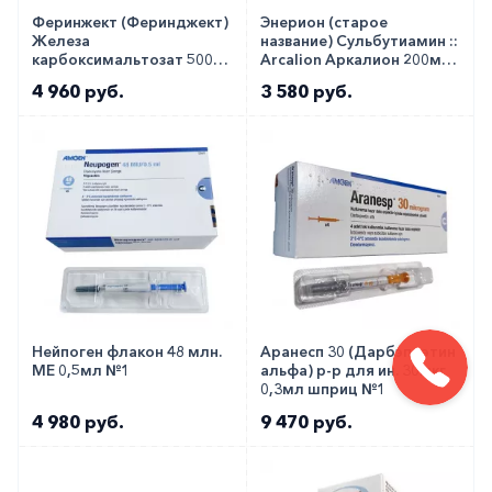
Феринжект (Феринджект)
Энерион (старое
Железа
название) Сульбутиамин ::
карбоксимальтозат 500мг
Arcalion Аркалион 200мг
:: Ferinject раствор для в/в
таб. №30
4 960 руб.
3 580 руб.
50мг/мл 10мл фл. №1
Нейпоген флакон 48 млн.
Аранесп 30 (Дарбэпоэтин
МЕ 0,5мл №1
альфа) р-р для ин. 30мкг
0,3мл шприц №1
4 980 руб.
9 470 руб.