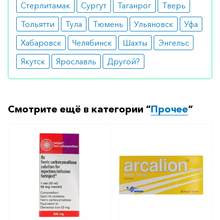
Стерлитамак
Сургут
Таганрог
Тверь
Тольятти
Тула
Тюмень
Ульяновск
Уфа
Хабаровск
Челябинск
Шахты
Энгельс
Якутск
Ярославль
Другой?
Смотрите ещё в категории “
Прочее
”