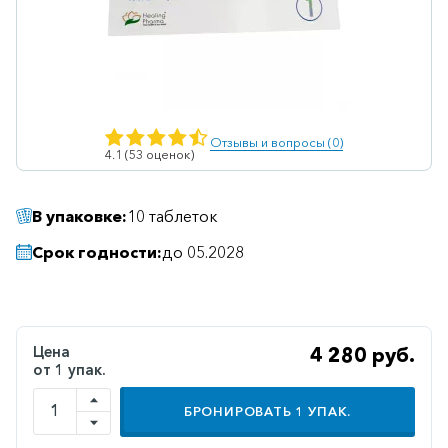
Ветеринарные
Витаминные
Гематологические
Гепатит
Отзывы и вопросы (0)
4.1 (53 оценок)
Гепатопротекторы
Гинекология
В упаковке:
10 таблеток
Гомеопатические
Срок годности:
до 05.2028
Гормональные
Дерматологические
Диабетические
Цена
4 280 руб.
от 1 упак.
Желудочно-
кишечные
БРОНИРОВАТЬ
1
УПАК.
Иммунодепрессанты