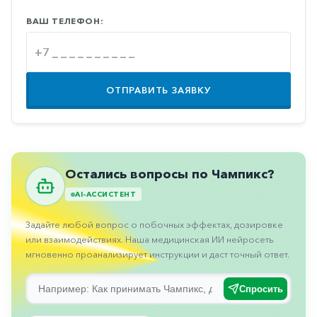
Противовоспалительные
ВАШ ТЕЛЕФОН:
Противогрибковые
Противоопухолевые
Противоподагрические
ОТПРАВИТЬ ЗАЯВКУ
Противорвотные
Противоэпилептические
Прочее
Остались вопросы по Чампикс?
Пульмонология
AI-АССИСТЕНТ
Сердечные
Задайте любой вопрос о побочных эффектах, дозировке
Сосудистые
или взаимодействиях. Наша медицинская ИИ нейросеть
мгновенно проанализирует инструкции и даст точный ответ.
Тромбозы
Урология
Спросить
Ухо-