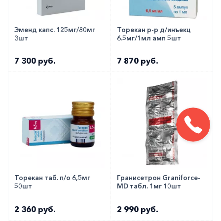
Аналоги
Эменд капс. 125мг/80мг
Торекан р-р д/инъекц
Зофран 8 мг ампулы 4 мл 5 шт
3шт
6.5мг/1мл амп 5шт
Как оформить заказ?
7 300 руб.
7 870 руб.
Вы можете заказать препарат с доставкой в
аптеку-партнёра в вашем городе. Для этого Вы
можете оформить бронирование на сайте или
заказать по телефону
8 800 301 52 86
(бесплатно
с любого телефона по РФ)
Торекан таб. п/о 6,5мг
Гранисетрон Graniforce-
50шт
MD табл. 1мг 10шт
2 360 руб.
2 990 руб.