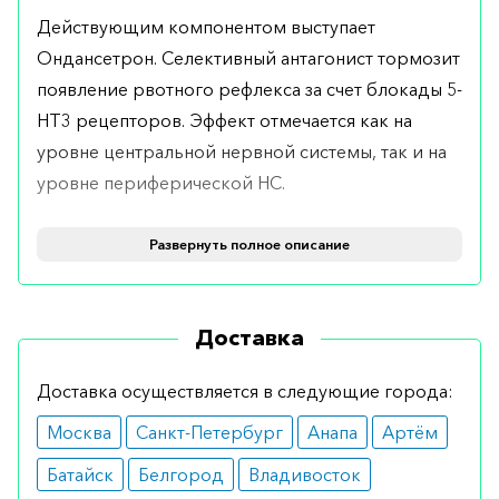
Действующим компонентом выступает
Ондансетрон. Селективный антагонист тормозит
появление рвотного рефлекса за счет блокады 5-
HT3 рецепторов. Эффект отмечается как на
уровне центральной нервной системы, так и на
уровне периферической НС.
Показания
Развернуть полное описание
Основным показанием является устранение
тошноты. В связи с этим препарат будет
Доставка
эффективен после химиотерапии с
использованием цитостатиков, а также после
Доставка осуществляется в следующие города:
любой операции при возникновении у пациента
Москва
Санкт-Петербург
Анапа
Артём
тошноты и рвоты.
Батайск
Белгород
Владивосток
Противопоказания