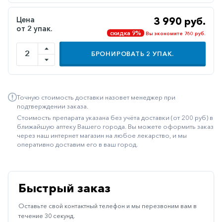
Иммуностимуляторы
Цена
3 990 руб.
от 2 упак.
Климактерические
скидка 9%
Вы экономите 760 руб.
Метаболизм
БРОНИРОВАТЬ
2
УПАК.
Минеральный
обмен
Наружные
Точную стоимость доставки назовет менеджер при
средства
подтверждении заказа.
Стоимость препарата указана без учёта доставки (от 200 руб) в
Неврологические
ближайшую аптеку Вашего города. Вы можете оформить заказ
через наш интернет магазин на любое лекарство, и мы
Остеопороз
оперативно доставим его в ваш город.
Офтальмология
Паркинсон
Быстрый заказ
Противоаллергические
Оставьте свой контактный телефон и мы перезвоним вам в
Противовирусные
течение 30 секунд.