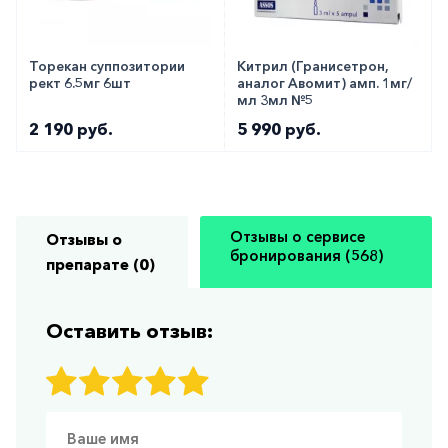
Торекан суппозитории
Китрил (Гранисетрон,
рект 6.5мг 6шт
аналог Авомит) амп. 1мг/
мл 3мл №5
2 190 руб.
5 990 руб.
Отзывы о сервисе
Отзывы о
бронирования (568)
препарате (0)
Оставить отзыв: