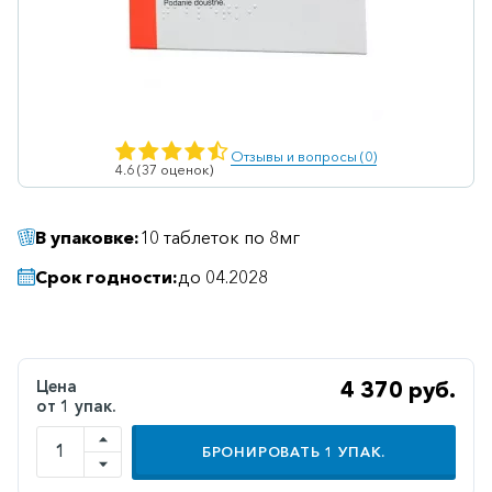
Ветеринарные
Витаминные
Гематологические
Гепатит
Отзывы и вопросы (0)
4.6 (37 оценок)
Гепатопротекторы
Гинекология
В упаковке:
10 таблеток по 8мг
Гомеопатические
Срок годности:
до 04.2028
Гормональные
Дерматологические
Диабетические
Цена
4 370 руб.
от 1 упак.
Желудочно-
кишечные
БРОНИРОВАТЬ
1
УПАК.
Иммунодепрессанты