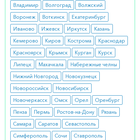
Владимир
Волгоград
Волжский
Препарат оказывает мягкий эффект и
Воронеж
Воткинск
Екатеринбург
практически не имеет противопоказаний.
Возможным ограничением является
Иваново
Ижевск
Иркутск
Казань
беременность и период лактации.
Кемерово
Киров
Кострома
Краснодар
Побочные эффекты
Красноярск
Крымск
Курган
Курск
Соблюдение дозировки исключает появление
Липецк
Махачкала
Набережные челны
побочных симптомов. В крайне редких случаях
Нижний Новгород
Новокузнецк
отмечались головная боль, чувство жара и
Новороссийск
Новосибирск
неприятные ощущения в грудной клетке.
Новочеркасск
Омск
Орел
Оренбург
Режим дозирования
Пенза
Пермь
Ростов-на-Дону
Рязань
Таблетки используются в дозировке 8 мг за 1-2
Самара
Саратов
Севастополь
часа до начала химиотерапии и 8 мг через 12
часов. При использовании высоких доз
Симферополь
Сочи
Ставрополь