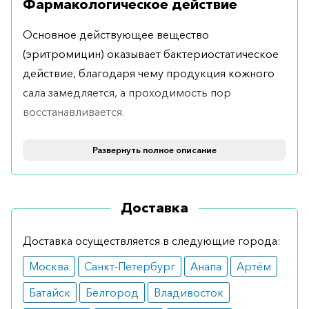
Фармакологическое действие
Основное действующее вещество
(эритромицин) оказывает бактериостатическое
действие, благодаря чему продукция кожного
сала замедляется, а проходимость пор
восстанавливается.
Показания
Развернуть полное описание
Рекомендуется при таких патологиях, как
угревая болезнь кожи легкой и средней степени
Доставка
тяжести.
Противопоказания
Доставка осуществляется в следующие города:
Москва
Санкт-Петербург
Анапа
Артём
Гель не имеет абсолютных противопоказаний. В
то же время, его не применяют при
Батайск
Белгород
Владивосток