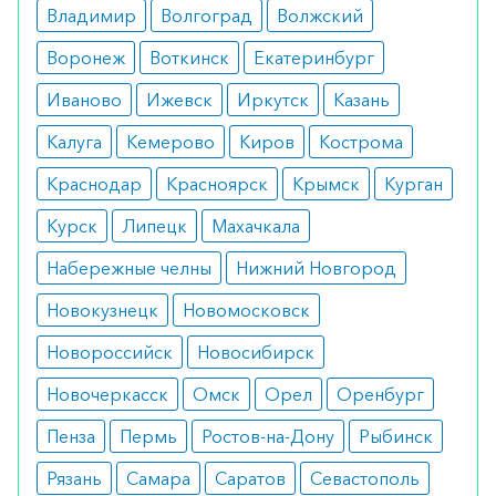
гиперчувствительности к препарату или его
Владимир
Волгоград
Волжский
компонентам.
Воронеж
Воткинск
Екатеринбург
Побочные эффекты
Иваново
Ижевск
Иркутск
Казань
Препарат оказывает мягкое местное
Калуга
Кемерово
Киров
Кострома
воздействие. Крайне редко отмечается
Краснодар
Красноярск
Крымск
Курган
дерматит, сухость кожи и фоточувствительность.
Курск
Липецк
Махачкала
Режим дозирования
Набережные челны
Нижний Новгород
Наносится на пораженные участки кожи утром и
Новокузнецк
Новомосковск
вечером. Курс лечения длится 2–3 месяца.
Новороссийск
Новосибирск
Особые указания
Новочеркасск
Омск
Орел
Оренбург
Препарат отлично справляется с поставленной
Пенза
Пермь
Ростов-на-Дону
Рыбинск
задачей, но его не следует использовать для
лечения детей до 12 лет.
Рязань
Самара
Саратов
Севастополь