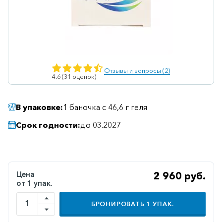
Ветеринарные
Витаминные
Гематологические
Гепатит
Отзывы и вопросы (2)
4.6 (31 оценок)
Гепатопротекторы
Гинекология
В упаковке:
1 баночка с 46,6 г геля
Гомеопатические
Срок годности:
до 03.2027
Гормональные
Дерматологические
Диабетические
Цена
2 960 руб.
от 1 упак.
Желудочно-
кишечные
БРОНИРОВАТЬ
1
УПАК.
Иммунодепрессанты