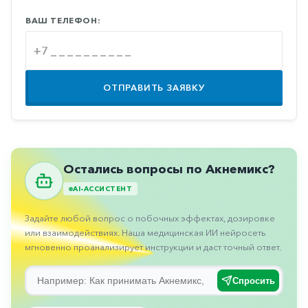
Противовоспалительные
ВАШ ТЕЛЕФОН:
Противогрибковые
Противоопухолевые
Противоподагрические
ОТПРАВИТЬ ЗАЯВКУ
Противорвотные
Противоэпилептические
Прочее
Остались вопросы по Акнемикс?
Пульмонология
AI-АССИСТЕНТ
Сердечные
Задайте любой вопрос о побочных эффектах, дозировке
Сосудистые
или взаимодействиях. Наша медицинская ИИ нейросеть
мгновенно проанализирует инструкции и даст точный ответ.
Тромбозы
Урология
Спросить
Ухо-