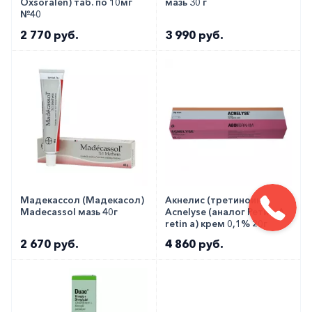
Oxsoralen) таб. по 10мг
мазь 30 г
№40
2 770 руб.
3 990 руб.
Мадекассол (Мадекасол)
Акнелис (третиноин)
Madecassol мазь 40г
Acnelyse (аналог Ретин-А,
retin a) крем 0,1% 20г
2 670 руб.
4 860 руб.