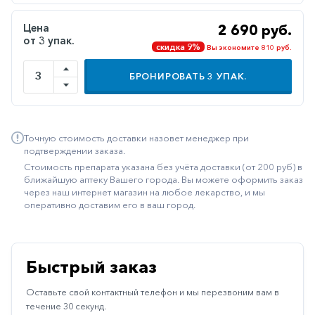
Иммуностимуляторы
Цена
2 690 руб.
от 3 упак.
Климактерические
скидка 9%
Вы экономите 810 руб.
Метаболизм
БРОНИРОВАТЬ
3
УПАК.
Минеральный
обмен
Наружные
Точную стоимость доставки назовет менеджер при
средства
подтверждении заказа.
Стоимость препарата указана без учёта доставки (от 200 руб) в
Неврологические
ближайшую аптеку Вашего города. Вы можете оформить заказ
через наш интернет магазин на любое лекарство, и мы
Остеопороз
оперативно доставим его в ваш город.
Офтальмология
Паркинсон
Быстрый заказ
Противоаллергические
Оставьте свой контактный телефон и мы перезвоним вам в
Противовирусные
течение 30 секунд.