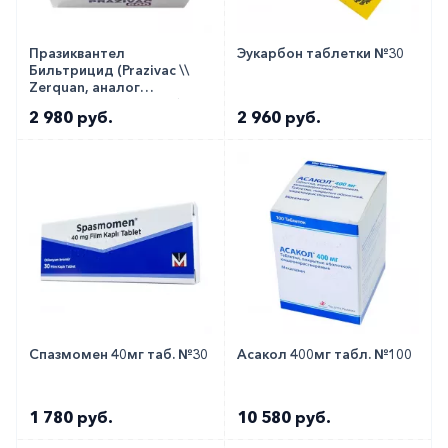
Празиквантел
Эукарбон таблетки №30
Бильтрицид (Prazivac \\
Zerquan, аналог
Дистоцид, Цистицид)
2 980 руб.
2 960 руб.
табл. 600мг №8
Спазмомен 40мг таб. №30
Асакол 400мг табл. №100
1 780 руб.
10 580 руб.