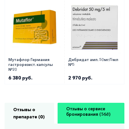
Мутафлор Германия
Дебридат амп. 50мг/5мл
гастрорезист. капсулы
№5
№20
6 380 руб.
2 970 руб.
Отзывы о сервисе
Отзывы о
бронирования (568)
препарате (0)