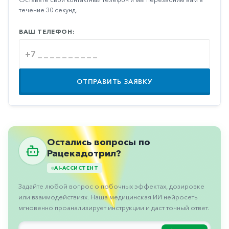
Противовоспалительные
течение 30 секунд.
Противогрибковые
ВАШ ТЕЛЕФОН:
Противоопухолевые
Противоподагрические
Противорвотные
ОТПРАВИТЬ ЗАЯВКУ
Противоэпилептические
Прочее
Пульмонология
Остались вопросы по
Рацекадотрил?
Сердечные
AI-АССИСТЕНТ
Сосудистые
Задайте любой вопрос о побочных эффектах, дозировке
Тромбозы
или взаимодействиях. Наша медицинская ИИ нейросеть
Урология
мгновенно проанализирует инструкции и даст точный ответ.
Ухо-