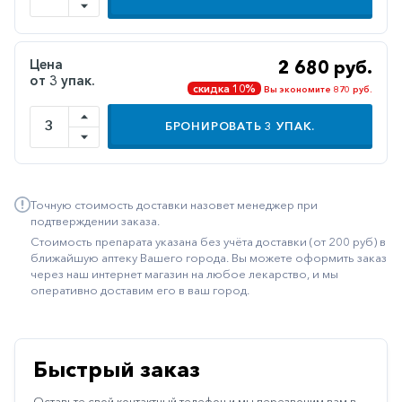
Иммуностимуляторы
Климактерические
Цена
2 680 руб.
от 3 упак.
Метаболизм
скидка 10%
Вы экономите 870 руб.
Минеральный
БРОНИРОВАТЬ
3
УПАК.
обмен
Наружные
средства
Точную стоимость доставки назовет менеджер при
Неврологические
подтверждении заказа.
Стоимость препарата указана без учёта доставки (от 200 руб) в
Остеопороз
ближайшую аптеку Вашего города. Вы можете оформить заказ
через наш интернет магазин на любое лекарство, и мы
Офтальмология
оперативно доставим его в ваш город.
Паркинсон
Противоаллергические
Быстрый заказ
Противовирусные
Оставьте свой контактный телефон и мы перезвоним вам в