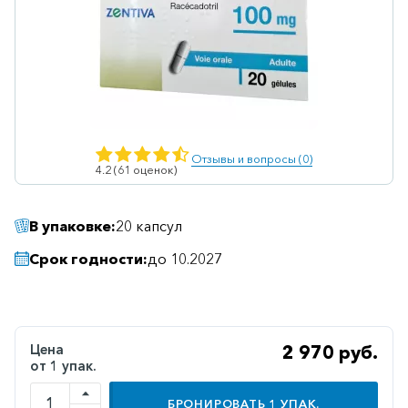
Ветеринарные
Витаминные
Гематологические
Гепатит
Гепатопротекторы
Отзывы и вопросы (0)
4.2 (61 оценок)
Гинекология
Гомеопатические
В упаковке:
20 капсул
Гормональные
Срок годности:
до 10.2027
Дерматологические
Диабетические
Желудочно-
Цена
2 970 руб.
кишечные
от 1 упак.
Иммунодепрессанты
БРОНИРОВАТЬ
1
УПАК.