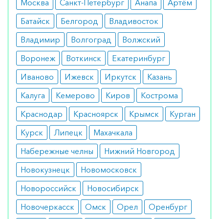
Москва
Санкт-Петербург
Анапа
Артём
Батайск
Белгород
Владивосток
Владимир
Волгоград
Волжский
Воронеж
Воткинск
Екатеринбург
Иваново
Ижевск
Иркутск
Казань
Калуга
Кемерово
Киров
Кострома
Краснодар
Красноярск
Крымск
Курган
Курск
Липецк
Махачкала
Набережные челны
Нижний Новгород
Новокузнецк
Новомосковск
Новороссийск
Новосибирск
Новочеркасск
Омск
Орел
Оренбург