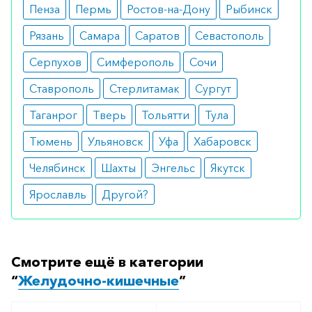
Пенза
Пермь
Ростов-на-Дону
Рыбинск
Рязань
Самара
Саратов
Севастополь
Серпухов
Симферополь
Сочи
Ставрополь
Стерлитамак
Сургут
Таганрог
Тверь
Тольятти
Тула
Тюмень
Ульяновск
Уфа
Хабаровск
Челябинск
Шахты
Энгельс
Якутск
Ярославль
Другой?
Смотрите ещё в категории
“
Желудочно-кишечные
”