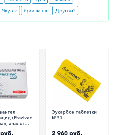
Якутск
Ярославль
Другой?
вантел
Эукарбон таблетки
ицид (Prazivac
№30
uan, аналог
ид, Цистицид)
 руб.
2 960 руб.
600мг №8