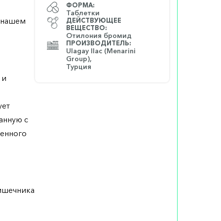
ФОРМА:
Таблетки
а нашем
ДЕЙСТВУЮЩЕЕ
ВЕЩЕСТВО:
Отилония бромид
ПРОИЗВОДИТЕЛЬ:
Ulagay Ilac (Menarini
Group),
Турция
 и
ует
анную с
женного
кишечника