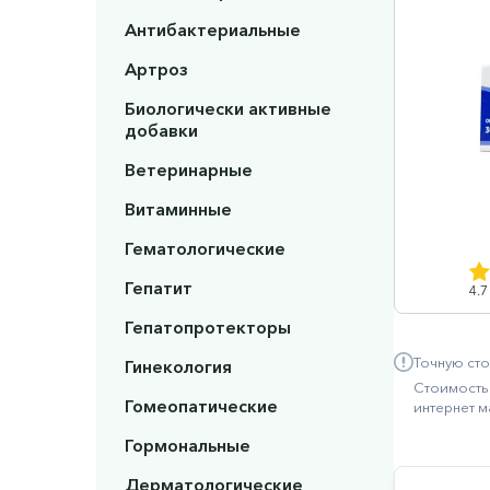
Антибактериальные
Артроз
Биологически активные
добавки
Ветеринарные
Витаминные
Гематологические
Гепатит
4.7
Гепатопротекторы
Точную сто
Гинекология
Стоимость 
Гомеопатические
интернет м
Гормональные
Дерматологические