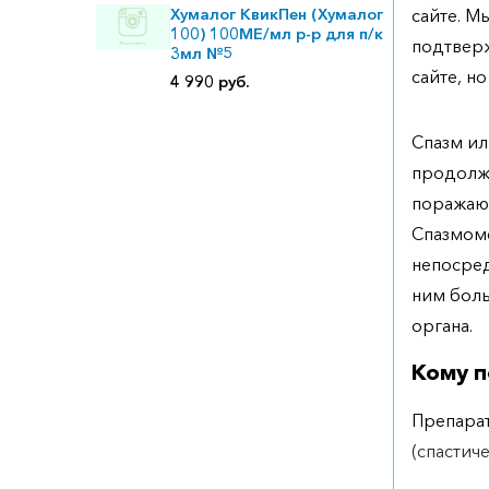
Хумалог КвикПен (Хумалог
сайте. М
100) 100МЕ/мл р-р для п/к
подтверж
3мл №5
сайте, но
4 990 руб.
Спазм ил
продолж
поражаю
Спазмоме
непосред
ним боль
органа.
Кому п
Препарат
(спастич