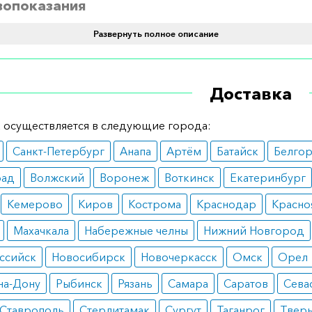
вопоказания
Развернуть полное описание
ринимать лекарство при наличии аллергии на его состав.
го, необходима предварительная консультация с врачо
х имеются увеличена простата и сужение желудка в кише
Доставка
теноз).
 осуществляется в следующие города:
инимать
Санкт-Петербург
Анапа
Артём
Батайск
Белго
ь препарат необходимо по одной таблетке 2-3 раза в де
рад
Волжский
Воронеж
Воткинск
Екатеринбург
твии с рекомендациями врача, желательно за 20 минут до
Кемерово
Киров
Кострома
Краснодар
Красно
ормить заказ?
Махачкала
Набережные челны
Нижний Новгород
е заказать препарат с доставкой в аптеку-партнёра в ва
ссийск
Новосибирск
Новочеркасск
Омск
Орел
Для этого Вы можете оформить бронирование на сайте и
на-Дону
Рыбинск
Рязань
Самара
Саратов
Сева
 по телефону
8 800 301 52 86
(бесплатно с любого телефон
Ставрополь
Стерлитамак
Сургут
Таганрог
Твер