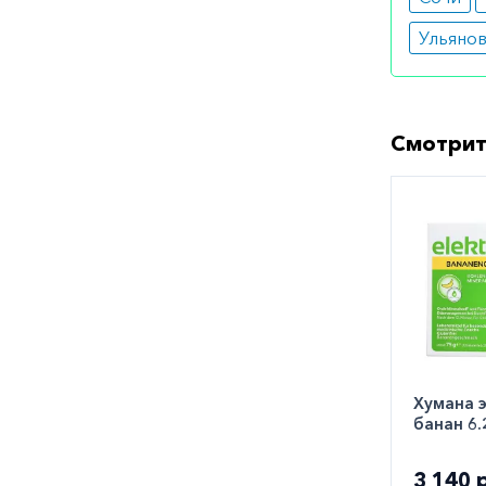
Ульяно
Смотрит
Хумана 
банан 6
3 140 