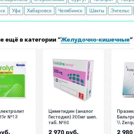
вск
Уфа
Хабаровск
Челябинск
Шахты
Энгельс
е ещё в категории “
Желудочно-кишечные
”
электролит
Циметидин (аналог
Празик
.25г №12
Гистодил) 200мг шип.
Бильтр
таб. №60
\\ Zerq
Дистоц
руб.
2 970 руб.
2 980
табл. 