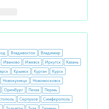
м людям,
чнике
род
Владивосток
Владимир
нь в
Иваново
Ижевск
Иркутск
Казань
 еды.
ярск
Крымск
Курган
Курск
Новокузнецк
Новомосковск
шем
Оренбург
Пенза
Пермь
ли
стополь
Серпухов
Симферополь
а по РФ)
ь
Тольятти
Тула
Тюмень