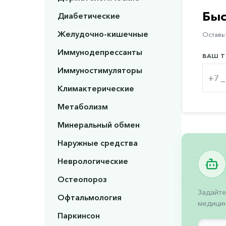
Быс
Диабетические
Желудочно-кишечные
Оставьт
Иммунодепрессанты
ВАШ Т
Иммуностимуляторы
Климактерические
Метаболизм
Минеральный обмен
Наружные средства
Неврологические
Остеопороз
Задайте
Офтальмология
медицин
Паркинсон