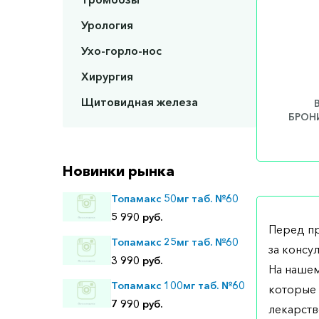
Урология
Ухо-горло-нос
Хирургия
Щитовидная железа
БРОНИ
Новинки рынка
Топамакс 50мг таб. №60
5 990 руб.
Перед п
Топамакс 25мг таб. №60
за консу
3 990 руб.
На нашем
Топамакс 100мг таб. №60
которые 
7 990 руб.
лекарств