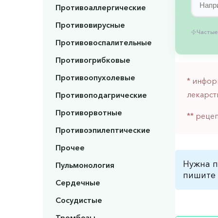
Противоаллергические
Противовирусные
Частые
Противовоспалительные
Противогрибковые
Противоопухолевые
* инфор
лекарст
Противоподагрические
Противорвотные
** реце
Противоэпилептические
Прочее
Нужна п
Пульмонология
пишите 
Сердечные
Сосудистые
Тромбозы