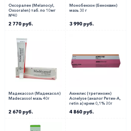
Оксорален (Melanocyl,
Монобензон (Беноквин)
Oxsoralen) таб. по 10мг
мазь 30 г
№40
2 770 руб.
3 990 руб.
Мадекассол (Мадекасол)
Акнелис (третиноин)
Madecassol мазь 40г
Acnelyse (аналог Ретин-А,
retin a) крем 0,1% 20г
2 670 руб.
4 860 руб.