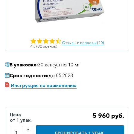
Ветеринарные
Витаминные
Гематологические
Гепатит
Отзывы и вопросы (10)
4.3 (32 оценок)
Гепатопротекторы
Гинекология
В упаковке:
30 капсул по 10 мг
Гомеопатические
Срок годности:
до 05.2028
Гормональные
Инструкция по применению
Дерматологические
Диабетические
Желудочно-
Цена
5 960 руб.
кишечные
от 1 упак.
Иммунодепрессанты
БРОНИРОВАТЬ
1
УПАК.