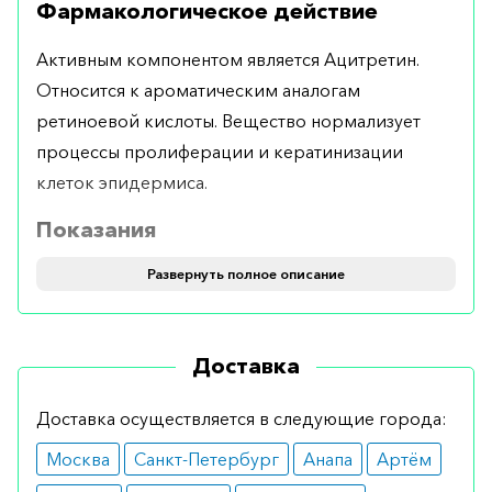
Фармакологическое действие
Активным компонентом является Ацитретин.
Относится к ароматическим аналогам
ретиноевой кислоты. Вещество нормализует
процессы пролиферации и кератинизации
клеток эпидермиса.
Показания
Развернуть полное описание
Рекомендуется применять при лечении тяжёлых
форм псориаза, при его генерализованных
формах, а также при таких патологиях, как
Доставка
красный лишай, ихтиоз, дискератоз и другие
нарушения процесса ороговения.
Доставка осуществляется в следующие города:
Противопоказания
Москва
Санкт-Петербург
Анапа
Артём