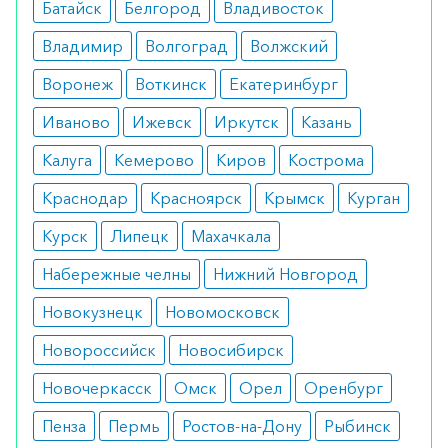
Препарат не имеет противопоказаний. Тем не
Батайск
Белгород
Владивосток
менее, не рекомендуется использовать
Владимир
Волгоград
Волжский
средство у пациентов с почечной и печеночной
Воронеж
Воткинск
Екатеринбург
недостаточностью.
Иваново
Ижевск
Иркутск
Казань
Побочные эффекты
Калуга
Кемерово
Киров
Кострома
При соблюдении дозировки препарат не
Краснодар
Красноярск
Крымск
Курган
вызывает побочных симптомов. В некоторых
случаях отмечаются признаки переизбытка
Курск
Липецк
Махачкала
витамина А, что проявляется сухостью губ и
Набережные челны
Нижний Новгород
слизистых.
Новокузнецк
Новомосковск
Режим дозирования
Новороссийск
Новосибирск
Назначается по 30 мг в сутки.
Новочеркасск
Омск
Орел
Оренбург
Продолжительность лечения до 4 недель. В
Пенза
Пермь
Ростов-на-Дону
Рыбинск
некоторых случаях дозировка может быть