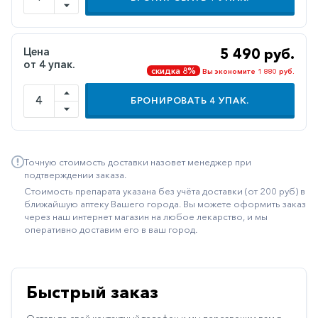
Иммуностимуляторы
Климактерические
Цена
5 490 руб.
от 4 упак.
Метаболизм
скидка 8%
Вы экономите 1 880 руб.
Минеральный
БРОНИРОВАТЬ
4
УПАК.
обмен
Наружные
средства
Точную стоимость доставки назовет менеджер при
Неврологические
подтверждении заказа.
Стоимость препарата указана без учёта доставки (от 200 руб) в
Остеопороз
ближайшую аптеку Вашего города. Вы можете оформить заказ
через наш интернет магазин на любое лекарство, и мы
Офтальмология
оперативно доставим его в ваш город.
Паркинсон
Противоаллергические
Быстрый заказ
Противовирусные