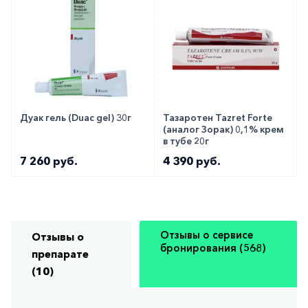
Дуак гель (Duac gel) 30г
Тазаротен Tazret Forte
(аналог Зорак) 0,1% крем
в тубе 20г
7 260 руб.
4 390 руб.
Отзывы о сервисе
Отзывы о
бронирования (568)
препарате
(10)