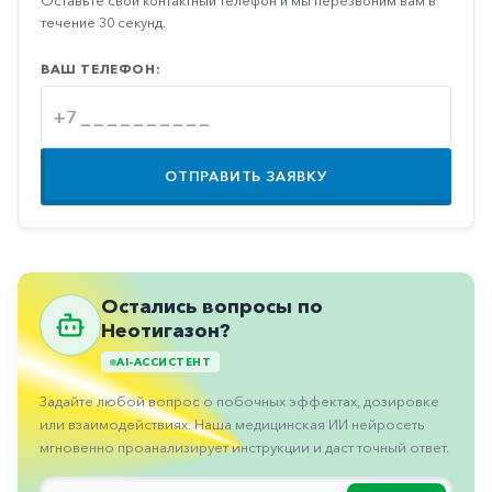
Оставьте свой контактный телефон и мы перезвоним вам в
Противовоспалительные
течение 30 секунд.
Противогрибковые
ВАШ ТЕЛЕФОН:
Противоопухолевые
Противоподагрические
Противорвотные
ОТПРАВИТЬ ЗАЯВКУ
Противоэпилептические
Прочее
Пульмонология
Остались вопросы по
Сердечные
Неотигазон?
AI-АССИСТЕНТ
Сосудистые
Задайте любой вопрос о побочных эффектах, дозировке
Тромбозы
или взаимодействиях. Наша медицинская ИИ нейросеть
Урология
мгновенно проанализирует инструкции и даст точный ответ.
Ухо-