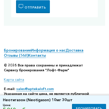
ОТПРАВИТЬ
Бронирование
Информация о нас
Доставка
Отзывы (568)
Контакты
© 2026 Все права сохранены и принадлежат
Сервису бронирования "Лофт-Фарм"
Карта сайта
E-mail:
sales@aptekaloft.com
Указанная на сайте цена, не является публичной
офертой, а всего лишь отображает среднюю стоимость
Неотигазон (Neotigason) 10мг 30шт
посредством бронирования в аптеке (по данным нашего
Цена:
сервиса резервирования)
БРОНИРОВАТЬ