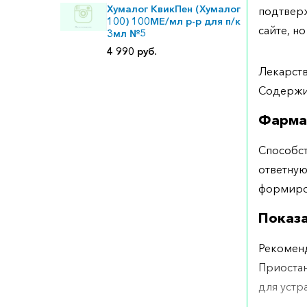
Хумалог КвикПен (Хумалог
подтверж
100) 100МЕ/мл р-р для п/к
сайте, но
3мл №5
4 990 руб.
Лекарств
Содержит
Фарма
Способст
ответну
формиров
Показ
Рекоменд
Приостан
для устр