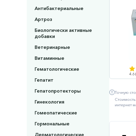
Антибактериальные
Артроз
Биологически активные
добавки
Ветеринарные
Витаминные
Гематологические
4.6
Гепатит
Гепатопротекторы
Точную сто
Стоимость 
Гинекология
интернет м
Гомеопатические
Гормональные
Дерматологические