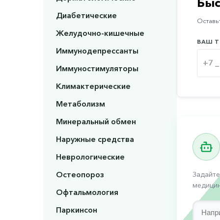
Быс
Диабетические
Оставьт
Желудочно-кишечные
ВАШ Т
Иммунодепрессанты
Иммуностимуляторы
Климактерические
Метаболизм
Минеральный обмен
Наружные средства
Неврологические
Остеопороз
Задайте
медицин
Офтальмология
Паркинсон