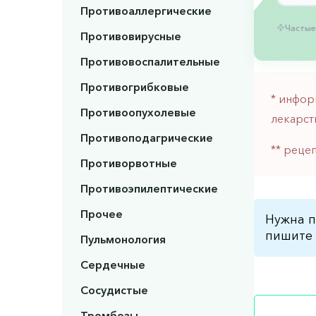
Противоаллергические
Частые
Противовирусные
Противовоспалительные
Противогрибковые
* инфор
Противоопухолевые
лекарст
Противоподагрические
** реце
Противорвотные
Противоэпилептические
Прочее
Нужна п
пишите 
Пульмонология
Сердечные
Сосудистые
Тромбозы