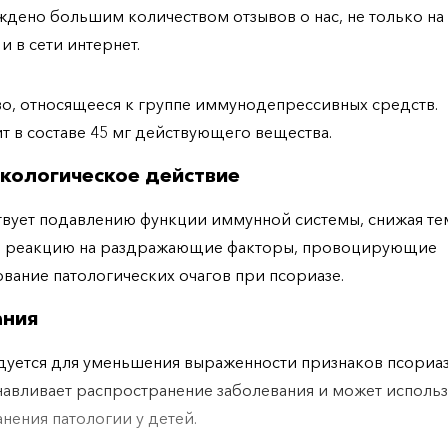
дено большим количеством отзывов о нас, не только н
 и в сети интернет.
о, относящееся к группе иммунодепрессивных средств.
 в составе 45 мг действующего вещества.
кологическое действие
вует подавлению функции иммунной системы, снижая т
ю реакцию на раздражающие факторы, провоцирующие
ание патологических очагов при псориазе.
ания
уется для уменьшения выраженности признаков псориаз
авливает распространение заболевания и может использ
анения патологии у детей.