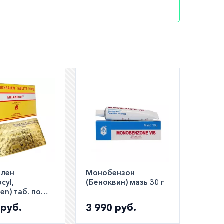
в
едство
 высокую
ален
Монобензон
cyl,
(Беноквин) мазь 30 г
en) таб. по
40
шем
 руб.
3 990 руб.
ли