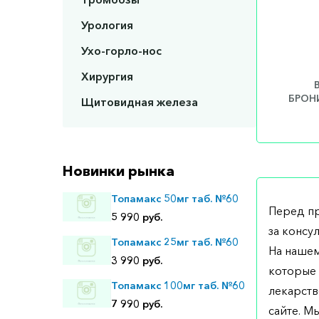
Урология
Ухо-горло-нос
Хирургия
БРОНИ
Щитовидная железа
Новинки рынка
Топамакс 50мг таб. №60
Перед п
5 990 руб.
за консу
Топамакс 25мг таб. №60
На нашем
3 990 руб.
которые 
Топамакс 100мг таб. №60
лекарств
7 990 руб.
сайте. М