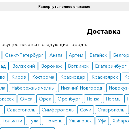
вопоказания
Развернуть полное описание
енное средство может использоваться почти всеми груп
в. Возможным ограничением может оказаться наличие
Доставка
симости составляющих и инфекции в острой стадии.
ные эффекты
 осуществляется в следующие города:
Санкт-Петербург
Анапа
Артём
Батайск
Белго
переносится большинством пациентов. Однако в некото
возможно появление отрицательных симптомов. К возмо
рад
Волжский
Воронеж
Воткинск
Екатеринбург
 эффектам относят аллергию, головокружение и спонта
во
Киров
Кострома
Краснодар
Красноярск
К
 боль.
ала
Набережные челны
Нижний Новгород
Новокуз
 дозирования
ркасск
Омск
Орел
Оренбург
Пенза
Пермь
ованная доза – 45 мг. Повторно вводят спустя месяц. При
в
Севастополь
Симферополь
Сочи
Ставрополь
0 кг дозу допускается повышать до 90 мг.
Тольятти
Тула
Тюмень
Ульяновск
Уфа
Хабаро
е указания